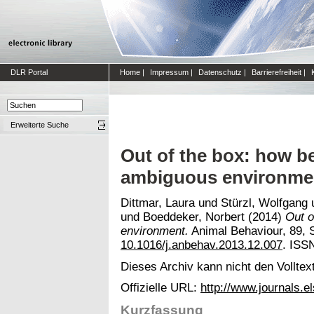
DLR Portal
Home
|
Impressum
|
Datenschutz
|
Barrierefreiheit
|
Erweiterte Suche
Out of the box: how be
ambiguous environme
Dittmar, Laura
und
Stürzl, Wolfgang
und
Boeddeker, Norbert
(2014)
Out o
environment.
Animal Behaviour, 89, S
10.1016/j.anbehav.2013.12.007
. ISS
Dieses Archiv kann nicht den Volltext
Offizielle URL:
http://www.journals.e
Kurzfassung