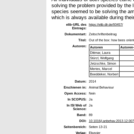
solving the problem provided by the 
species seemed to be solving the am
which is always available during thei
elib-URL des
https://elib.dlr.de/93457/
Eintrags:
Dokumentart:
Zeitschriftenbeitrag
Titel:
Out of the box: how bees orien
Autoren:
Autoren
Autoren
Dittmar, Laura
Stürzl, Wolfgang
Jetzschke, Simon
Mertes, Marcel
Boeddeker, Norbert
Datum:
2014
Erschienen in:
Animal Behaviour
Open Access:
Nein
In SCOPUS:
Ja
In ISI Web of
Ja
Science:
Band:
89
DOI:
10.1016/j.anbehav.2013.12.007
Seitenbereich:
Seiten 13-21
Verlag:
Elsevier