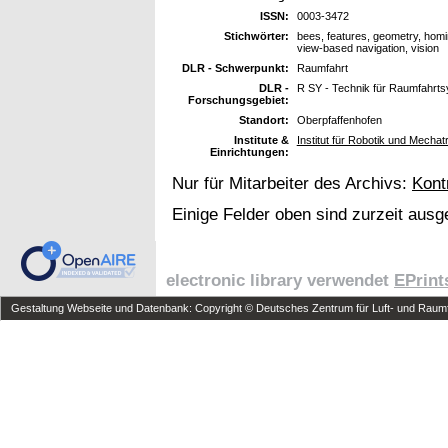
ISSN:
0003-3472
Stichwörter:
bees, features, geometry, homin
view-based navigation, vision
DLR - Schwerpunkt:
Raumfahrt
DLR -
R SY - Technik für Raumfahrt
Forschungsgebiet:
Standort:
Oberpfaffenhofen
Institute &
Institut für Robotik und Mechat
Einrichtungen:
Nur für Mitarbeiter des Archivs:
Kont
Einige Felder oben sind zurzeit ausg
electronic library verwendet
EPrint
Gestaltung Webseite und Datenbank: Copyright © Deutsches Zentrum für Luft- und Raumfa