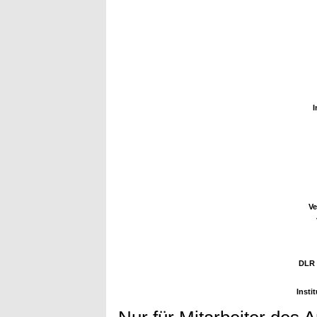
I
Ve
DLR 
Insti