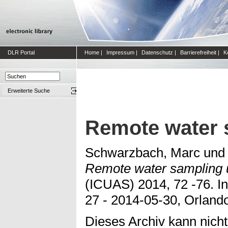
DLR Portal
Home
|
Impressum
|
Datenschutz
|
Barrierefreiheit
|
K
Erweiterte Suche
Remote water s
Schwarzbach, Marc
un
Remote water sampling us
(ICUAS) 2014, 72 -76. I
27 - 2014-05-30, Orlando
Dieses Archiv kann nicht 