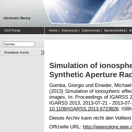
DLR Portal
Home
|
Impressum
|
Datenschutz
|
Barrierefreiheit
|
K
Erweiterte Suche
Simulation of ionosphe
Synthetic Aperture Ra
Gomba, Giorgio
und
Eineder, Michael
(2013)
Simulation of ionospheric effe
images.
In: Proceedings of IGARSS 2
IGARSS 2013, 2013-07-21 - 2013-07-26
10.1109/IGARSS.2013.6723826
. ISB
Dieses Archiv kann nicht den Volltext
Offizielle URL:
http://ieeexplore.iee