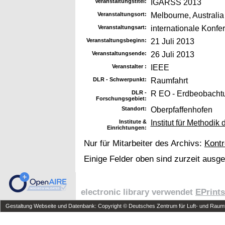
Veranstaltungstitel:
IGARSS 2013
Veranstaltungsort:
Melbourne, Australia
Veranstaltungsart:
internationale Konfe
Veranstaltungsbeginn:
21 Juli 2013
Veranstaltungsende:
26 Juli 2013
Veranstalter :
IEEE
DLR - Schwerpunkt:
Raumfahrt
DLR -
R EO - Erdbeobacht
Forschungsgebiet:
Standort:
Oberpfaffenhofen
Institute &
Institut für Methodi
Einrichtungen:
Nur für Mitarbeiter des Archivs:
Kontr
Einige Felder oben sind zurzeit ausg
electronic library verwendet
EPrints
Gestaltung Webseite und Datenbank: Copyright © Deutsches Zentrum für Luft- und Raumfa