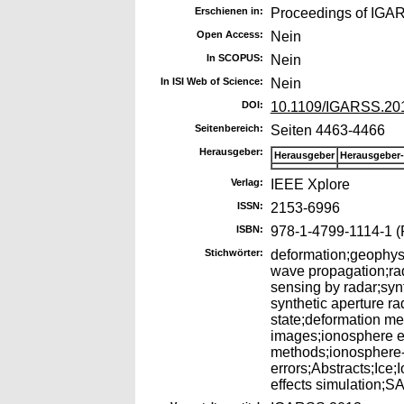
Erschienen in:
Proceedings of IGA
Open Access:
Nein
In SCOPUS:
Nein
In ISI Web of Science:
Nein
DOI:
10.1109/IGARSS.20
Seitenbereich:
Seiten 4463-4466
Herausgeber:
Herausgeber
Herausgeber
Verlag:
IEEE Xplore
ISSN:
2153-6996
ISBN:
978-1-4799-1114-1 (
Stichwörter:
deformation;geophys
wave propagation;ra
sensing by radar;syn
synthetic aperture ra
state;deformation m
images;ionosphere ef
methods;ionosphere-
errors;Abstracts;Ice
effects simulation;SA