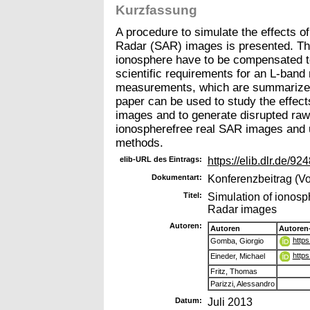
Kurzfassung
A procedure to simulate the effects o
Radar (SAR) images is presented. The
ionosphere have to be compensated to 
scientific requirements for an L-band
measurements, which are summarized i
paper can be used to study the effect
images and to generate disrupted raw
ionospherefree real SAR images and u
methods.
elib-URL des Eintrags:
https://elib.dlr.de/92
Dokumentart:
Konferenzbeitrag (Vo
Titel:
Simulation of ionosp
Radar images
Autoren:
Autoren
Autoren
https
Gomba, Giorgio
https
Eineder, Michael
Fritz, Thomas
Parizzi, Alessandro
Datum:
Juli 2013