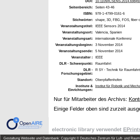
DOI:
10.1109/ICSENS.2014.69849
Seitenbereich:
Seiten 43-46
ISBN:
978-1-4799-0161-6
Stichwörter:
shape, 3D, FBG, FOS, fiber-op
Veranstaltungstitel:
IEEE Sensors 2014
Veranstaltungsort:
Valencia, Spanien
Veranstaltungsart:
internationale Konferenz
Veranstaltungsbeginn:
3 November 2014
Veranstaltungsende:
5 November 2014
Veranstalter :
IEEE
DLR - Schwerpunkt:
Raumfahrt
DLR -
R SY - Technik für Raumfahr
Forschungsgebiet:
Standort:
Oberpfaffenhofen
Institute &
Institut für Robotik und Me
Einrichtungen:
Nur für Mitarbeiter des Archivs:
Kont
Einige Felder oben sind zurzeit ausg
electronic library verwendet
EPrint
Gestaltung Webseite und Datenbank: Copyright © Deutsches Zentrum für Luft- und Raumfa