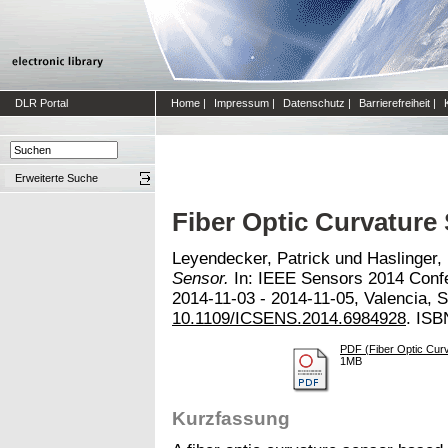
DLR Portal
Home
|
Impressum
|
Datenschutz
|
Barrierefreiheit
|
Erweiterte Suche
Fiber Optic Curvature
Leyendecker, Patrick
und
Haslinger,
Sensor.
In: IEEE Sensors 2014 Confe
2014-11-03 - 2014-11-05, Valencia, S
10.1109/ICSENS.2014.6984928
. ISB
PDF (Fiber Optic Cur
1MB
Kurzfassung