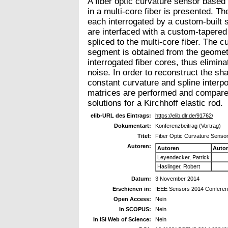
A fiber optic curvature sensor based 
in a multi-core fiber is presented. Th
each interrogated by a custom-built 
are interfaced with a custom-tapered 
spliced to the multi-core fiber. The c
segment is obtained from the geometr
interrogated fiber cores, thus elimin
noise. In order to reconstruct the sh
constant curvature and spline inter
matrices are performed and compared
solutions for a Kirchhoff elastic rod.
elib-URL des Eintrags:
https://elib.dlr.de/91762/
Dokumentart:
Konferenzbeitrag (Vortrag)
Titel:
Fiber Optic Curvature Senso
Autoren:
Autoren
Auto
Leyendecker, Patrick
Haslinger, Robert
Datum:
3 November 2014
Erschienen in:
IEEE Sensors 2014 Confere
Open Access:
Nein
In SCOPUS:
Nein
In ISI Web of Science:
Nein