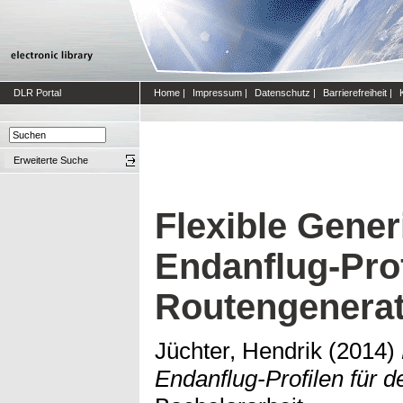
DLR Portal
Home
|
Impressum
|
Datenschutz
|
Barrierefreiheit
|
Erweiterte Suche
Flexible Gene
Endanflug-Prof
Routengenera
Jüchter, Hendrik
(2014)
Endanflug-Profilen für