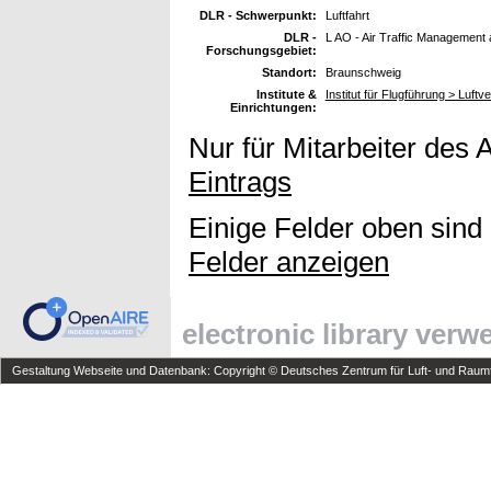
DLR - Schwerpunkt:
Luftfahrt
DLR -
L AO - Air Traffic Management
Forschungsgebiet:
Standort:
Braunschweig
Institute &
Institut für Flugführung > Luf
Einrichtungen:
Nur für Mitarbeiter des 
Eintrags
Einige Felder oben sind
Felder anzeigen
electronic library ver
Gestaltung Webseite und Datenbank: Copyright © Deutsches Zentrum für Luft- und Raumfa