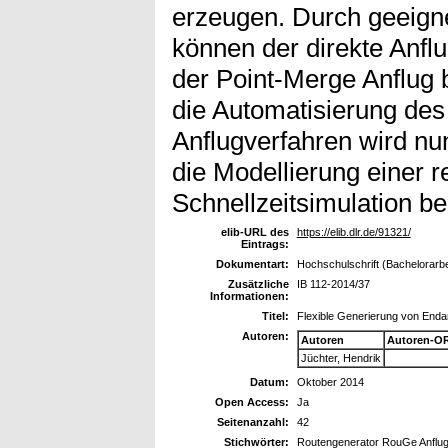
erzeugen. Durch geeign
können der direkte Anfl
der Point-Merge Anflug 
die Automatisierung des
Anflugverfahren wird nu
die Modellierung einer r
Schnellzeitsimulation be
elib-URL des
https://elib.dlr.de/91321/
Eintrags:
Dokumentart:
Hochschulschrift (Bachelorarbe
Zusätzliche
IB 112-2014/37
Informationen:
Titel:
Flexible Generierung von Enda
Autoren:
Autoren
Autoren-OR
Jüchter, Hendrik
Datum:
Oktober 2014
Open Access:
Ja
Seitenanzahl:
42
Stichwörter:
Routengenerator RouGe Anflu