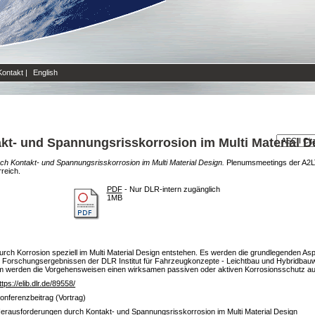
Kontakt
|
English
t- und Spannungsrisskorrosion im Multi Material D
h Kontakt- und Spannungsrisskorrosion im Multi Material Design.
Plenumsmeetings der A2LT 
reich.
PDF
- Nur DLR-intern zugänglich
1MB
urch Korrosion speziell im Multi Material Design entstehen. Es werden die grundlegenden A
 Forschungsergebnissen der DLR Institut für Fahrzeugkonzepte - Leichtbau und Hybridbauwe
em werden die Vorgehensweisen einen wirksamen passiven oder aktiven Korrosionsschutz a
ttps://elib.dlr.de/89558/
onferenzbeitrag (Vortrag)
erausforderungen durch Kontakt- und Spannungsrisskorrosion im Multi Material Design