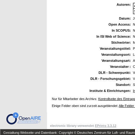
Autoren:
Datum:
J
Open Access:
N
In SCOPUS:
N
In ISI Web of Science:
N
Stichwörter:
M
Veranstaltungstitel:
P
Veranstaltungsort:
L
Veranstaltungsart:
A
Veranstalter :
C
DLR - Schwerpunkt:
V
DLR - Forschungsgebiet:
V
Standort:
S
Institute & Einrichtungen:
I
Nur für Mitarbeiter des Archivs:
Kontrollseite des Eintrag
Einige Felder oben sind zurzeit ausgeblendet:
Alle Felder
electronic library verwendet
EPrints 3.3.12
Gestaltung Webseite und Datenbank: Copyright © Deutsches Zentrum für Luft- und Raumfa