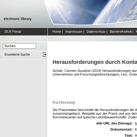
DLR Portal
Home
|
Impressum
|
Datenschutz
|
Barrierefreiheit
|
Erweiterte Suche
Herausforderungen durch Kontak
Scholz, Carmen Susanne
(2014)
Herausforderungen durc
Unternehmen und Forschungseinrichtungen), Linz, Öster
Kurzfassung
Die Präsentation beschreibt die Herausforderungen die d
zusammengefasst. Beispiele aus der Praxis und aus den
Korrosionsarten auf typische Leichtbauwerkstoffe. Zud
elib-URL des Eintrags:
h
Dokumentart:
K
Titel:
H