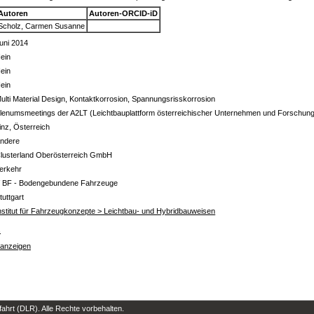
Autoren
Autoren-ORCID-iD
Scholz, Carmen Susanne
uni 2014
ein
ein
ein
ulti Material Design, Kontaktkorrosion, Spannungsrisskorrosion
lenumsmeetings der A2LT (Leichtbauplattform österreichischer Unternehmen und Forschung
inz, Österreich
ndere
lusterland Oberösterreich GmbH
erkehr
 BF - Bodengebundene Fahrzeuge
tuttgart
nstitut für Fahrzeugkonzepte > Leichtbau- und Hybridbauweisen
s
 anzeigen
hrt (DLR). Alle Rechte vorbehalten.