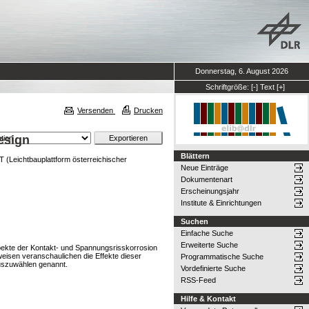
Donnerstag, 6. August 2026
Schriftgröße:
[-]
Text
[+]
Versenden
Drucken
esign
Blättern
(Leichtbauplattform österreichischer
Neue Einträge
Dokumentenart
Erscheinungsjahr
Institute & Einrichtungen
Suchen
Einfache Suche
Erweiterte Suche
spekte der Kontakt- und Spannungsrisskorrosion
isen veranschaulichen die Effekte dieser
Programmatische Suche
uszuwählen genannt.
Vordefinierte Suche
RSS-Feed
Hilfe & Kontakt