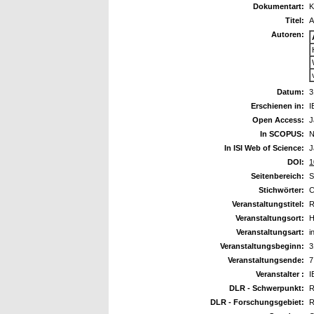
Dokumentart:
K
Titel:
A
Autoren:
Datum:
3
Erschienen in:
I
Open Access:
J
In SCOPUS:
N
In ISI Web of Science:
J
DOI:
1
Seitenbereich:
S
Stichwörter:
C
Veranstaltungstitel:
R
Veranstaltungsort:
H
Veranstaltungsart:
i
Veranstaltungsbeginn:
3
Veranstaltungsende:
7
Veranstalter :
I
DLR - Schwerpunkt:
R
DLR - Forschungsgebiet:
R