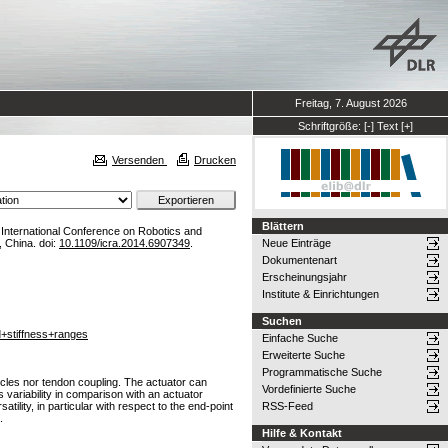
Freitag, 7. August 2026
Schriftgröße:
[-]
Text
[+]
Versenden
Drucken
Blättern
 International Conference on Robotics and
 China. doi:
10.1109/icra.2014.6907349
.
Neue Einträge
Dokumentenart
Erscheinungsjahr
Institute & Einrichtungen
Suchen
+stiffness+ranges
Einfache Suche
Erweiterte Suche
Programmatische Suche
uscles nor tendon coupling. The actuator can
Vordefinierte Suche
 variability in comparison with an actuator
tility, in particular with respect to the end-point
RSS-Feed
.
Hilfe & Kontakt