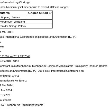
onferenzbeitrag (Vortrag)
 new biarticular joint mechanism to extend stiffness ranges
Autoren
Autoren-ORCID-iD
Höppner, Hannes
Wiedmeyer, Wolfgang
van der Smagt, Patrick
1 Mai 2014
EEE International Conference on Robotics and Automation (ICRA)
a
ein
a
0.1109/icra.2014.6907349
eiten 3403-3410
ompliant Joint/Mechanism, Mechanism Design of Manipulators, Biologically-Inspired Robots
obotics and Automation (ICRA), 2014 IEEE International Conference on
ongkong, China
nternationale Konferenz
1 Mai 2014
 Juni 2014
EEE/RJS
aumfahrt
 SY - Technik für Raumfahrtsysteme