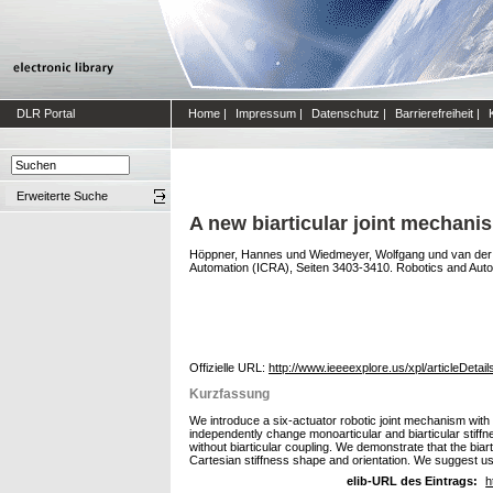
DLR Portal
Home
|
Impressum
|
Datenschutz
|
Barrierefreiheit
|
Erweiterte Suche
A new biarticular joint mechani
Höppner, Hannes
und
Wiedmeyer, Wolfgang
und
van der
Automation (ICRA), Seiten 3403-3410. Robotics and Auto
Offizielle URL:
http://www.ieeeexplore.us/xpl/articleDe
Kurzfassung
We introduce a six-actuator robotic joint mechanism with 
independently change monoarticular and biarticular stiffne
without biarticular coupling. We demonstrate that the biart
Cartesian stiffness shape and orientation. We suggest usi
elib-URL des Eintrags:
h