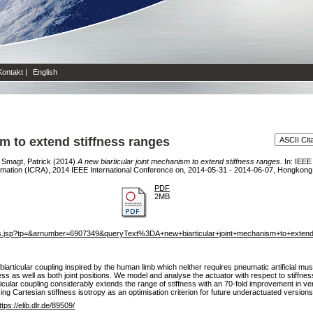
Kontakt
|
English
sm to extend stiffness ranges
 Smagt, Patrick
(2014)
A new biarticular joint mechanism to extend stiffness ranges.
In: IEEE
mation (ICRA), 2014 IEEE International Conference on, 2014-05-31 - 2014-06-07, Hongkong,
PDF
2MB
tails.jsp?tp=&arnumber=6907349&queryText%3DA+new+biarticular+joint+mechanism+to+extend
biarticular coupling inspired by the human limb which neither requires pneumatic artificial m
ss as well as both joint positions. We model and analyse the actuator with respect to stiffness
icular coupling considerably extends the range of stiffness with an 70-fold improvement in versa
ng Cartesian stiffness isotropy as an optimisation criterion for future underactuated versions
ttps://elib.dlr.de/89509/