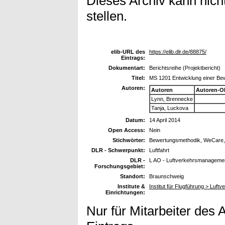
Dieses Archiv kann nicht
stellen.
elib-URL des
https://elib.dlr.de/88875/
Eintrags:
Dokumentart:
Berichtsreihe (Projektbericht)
Titel:
MS 1201 Entwicklung einer Be
Autoren:
Autoren
Autoren-O
Lynn, Brennecke
Tanja, Luckova
Datum:
14 April 2014
Open Access:
Nein
Stichwörter:
Bewertungsmethodik, WeCare, S
DLR - Schwerpunkt:
Luftfahrt
DLR -
L AO - Luftverkehrsmanagemen
Forschungsgebiet:
Standort:
Braunschweig
Institute &
Institut für Flugführung > Luf
Einrichtungen:
Nur für Mitarbeiter des 