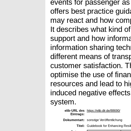
events for passenger as w
offers best practice gu
may react and how comp
It describes what kind o
support and how inform
information sharing tec
different means of trans
customer satisfaction. T
optimise the use of fina
resources and lead to hi
induced negative effects i
system.
elib-URL des
https://elib.dlr.de/88690/
Eintrags:
Dokumentart:
sonstige Veröffentlichung
Titel:
Guidebook for Enhancing Resili