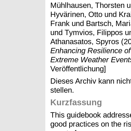
Mühlhausen, Thorsten
u
Hyvärinen, Otto
und
Kra
Frank
und
Bartsch, Mar
und
Tymvios, Filippos
u
Athanasatos, Spyros
(2
Enhancing Resilience of 
Extreme Weather Event
Veröffentlichung]
Dieses Archiv kann nicht
stellen.
Kurzfassung
This guidebook address
good practices on the ri