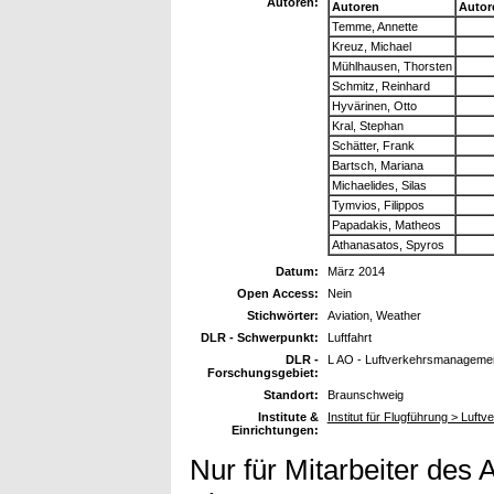
Autoren:
Autoren
Autor
Temme, Annette
Kreuz, Michael
Mühlhausen, Thorsten
Schmitz, Reinhard
Hyvärinen, Otto
Kral, Stephan
Schätter, Frank
Bartsch, Mariana
Michaelides, Silas
Tymvios, Filippos
Papadakis, Matheos
Athanasatos, Spyros
Datum:
März 2014
Open Access:
Nein
Stichwörter:
Aviation, Weather
DLR - Schwerpunkt:
Luftfahrt
DLR -
L AO - Luftverkehrsmanagemen
Forschungsgebiet:
Standort:
Braunschweig
Institute &
Institut für Flugführung > Luf
Einrichtungen:
Nur für Mitarbeiter des 