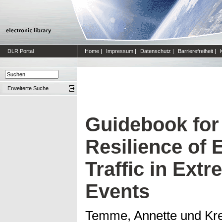
DLR Portal
Home
|
Impressum
|
Datenschutz
|
Barrierefreiheit
|
Erweiterte Suche
Guidebook for
Resilience of 
Traffic in Ext
Events
Temme, Annette
und
Kr