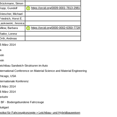
Brückmann, Simon
https://orcid.org/0009-0001-7813-2981
Kopp, Gundolf
Kriescher, Michael
Friedrich, Horst E.
Laskowski, Jessica
https://orcid.org/0000-0002-6350-7728
Milow, Barbara
Ratke, Lorenz
Orth, Andreas
5 März 2014
a
ein
ein
eichtbau Sandwich-Strukturen im Auto
nternational Conference on Material Science and Material Engineering
hicago, USA
nternationale Konferenz
5 März 2014
6 März 2014
erkehr
 BF - Bodengebundene Fahrzeuge
tuttgart
nstitut für Fahrzeugkonzepte > Leichtbau- und Hybridbauweisen