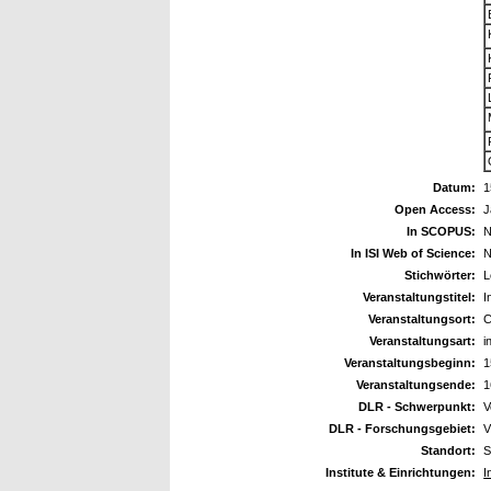
Datum:
1
Open Access:
J
In SCOPUS:
N
In ISI Web of Science:
N
Stichwörter:
L
Veranstaltungstitel:
I
Veranstaltungsort:
C
Veranstaltungsart:
i
Veranstaltungsbeginn:
1
Veranstaltungsende:
1
DLR - Schwerpunkt:
V
DLR - Forschungsgebiet:
V
Standort:
S
Institute & Einrichtungen:
I