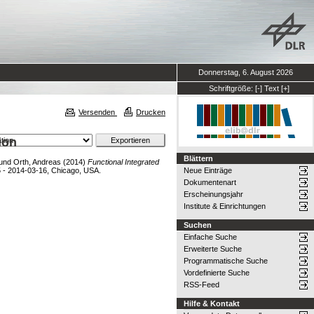
Donnerstag, 6. August 2026
Schriftgröße:
[-]
Text
[+]
Versenden
Drucken
ion
Blättern
und
Orth, Andreas
(2014)
Functional Integrated
5 - 2014-03-16, Chicago, USA.
Neue Einträge
Dokumentenart
Erscheinungsjahr
Institute & Einrichtungen
Suchen
Einfache Suche
Erweiterte Suche
Programmatische Suche
Vordefinierte Suche
RSS-Feed
Hilfe & Kontakt