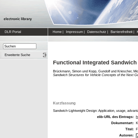
DLR Portal
Home
|
Impressum
|
Datenschutz
|
Barrierefreiheit
|
Erweiterte Suche
Functional Integrated Sandwich 
Brückmann, Simon
und
Kopp, Gundolf
und
Kriescher, Mi
Sandwich Structures for Vehicle Concepts of the Next Ge
Kurzfassung
Sandwich-Lightweight Design: Application, usage, advant
elib-URL des Eintrags:
h
Dokumentart:
K
Titel:
F
Autoren: