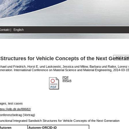
Kontakt
|
English
Structures for Vehicle Concepts of the Next Generat
chael
und
Friedrich, Horst E.
und
Laskowski, Jessica
und
Milow, Barbara
und
Ratke, Lorenz
neration.
International Conference on Material Science and Material Engineering, 2014-03-1
PDF
895kB
ages, test cases
ttps://elib.dlr.de/88682/
onferenzbeitrag (Vortrag)
unctional Integrated Sandwich Structures for Vehicle Concepts of the Next Generation
Autoren
Autoren-ORCID-iD