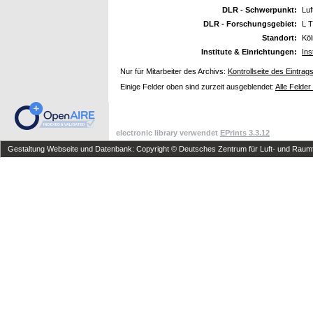
DLR - Schwerpunkt:
Luf
DLR - Forschungsgebiet:
L T
Standort:
Kö
Institute & Einrichtungen:
Ins
Nur für Mitarbeiter des Archivs:
Kontrollseite des Eintrag
Einige Felder oben sind zurzeit ausgeblendet:
Alle Felder
electronic library verwendet
EPrints 3.3.12
Gestaltung Webseite und Datenbank: Copyright © Deutsches Zentrum für Luft- und Raumfa