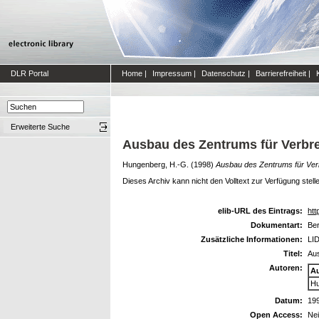
DLR Portal
Home
|
Impressum
|
Datenschutz
|
Barrierefreiheit
|
Erweiterte Suche
Ausbau des Zentrums für Verbre
Hungenberg, H.-G.
(1998)
Ausbau des Zentrums für Ver
Dieses Archiv kann nicht den Volltext zur Verfügung stell
elib-URL des Eintrags:
htt
Dokumentart:
Ber
Zusätzliche Informationen:
LID
Titel:
Aus
Autoren:
A
Hu
Datum:
19
Open Access:
Ne