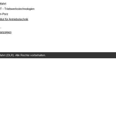
tfahrt
T - Triebwerkstechnologien
ln-Porz
titut für Antriebstechnik
s
 anzeigen
hrt (DLR). Alle Rechte vorbehalten.