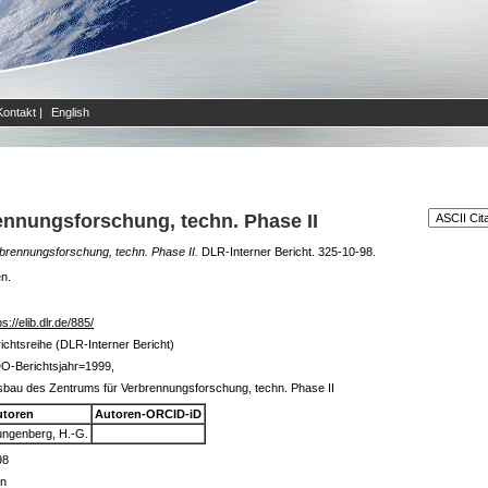
Kontakt
|
English
nnungsforschung, techn. Phase II
brennungsforschung, techn. Phase II.
DLR-Interner Bericht. 325-10-98.
en.
ps://elib.dlr.de/885/
ichtsreihe (DLR-Interner Bericht)
O-Berichtsjahr=1999,
bau des Zentrums für Verbrennungsforschung, techn. Phase II
utoren
Autoren-ORCID-iD
ngenberg, H.-G.
98
in