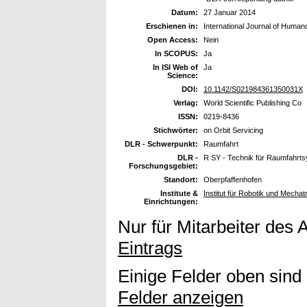
Datum:
27 Januar 2014
Erschienen in:
International Journal of Human
Open Access:
Nein
In SCOPUS:
Ja
In ISI Web of
Ja
Science:
DOI:
10.1142/S021984361350031X
Verlag:
World Scientific Publishing Co
ISSN:
0219-8436
Stichwörter:
on Orbit Servicing
DLR - Schwerpunkt:
Raumfahrt
DLR -
R SY - Technik für Raumfahrt
Forschungsgebiet:
Standort:
Oberpfaffenhofen
Institute &
Institut für Robotik und Mech
Einrichtungen:
Nur für Mitarbeiter des 
Eintrags
Einige Felder oben sind
Felder anzeigen