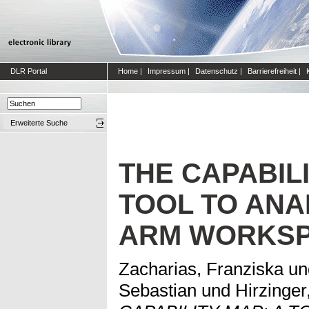
DLR Portal
Home
|
Impressum
|
Datenschutz
|
Barrierefreiheit
|
Erweiterte Suche
THE CAPABILI
TOOL TO ANA
ARM WORKS
Zacharias, Franziska
u
Sebastian
und
Hirzinger