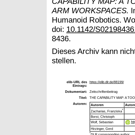
CAPABILITY MAP: A 
ARM WORKSPACES.
I
Humanoid Robotics. Worl
doi:
10.1142/S0219843
8436.
Dieses Archiv kann nicht
stellen.
elib-URL des
https://elib.dlr.de/88199/
Eintrags:
Dokumentart:
Zeitschriftenbeitrag
Titel:
THE CAPABILITY MAP: A T
Autoren:
Autoren
Autor
*
Zacharias, Franziska
Borst, Christoph
ht
Wolf, Sebastian
Hirzinger, Gerd
*
DLR corresponding author