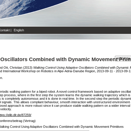
Kontakt
|
English
 Oscillators Combined with Dynamic Movement Primi
nd
Ott, Christian
(2013)
Walking Control Using Adaptive Oscillators Combined with Dynamic 
 International Workshop on Robotics in Alpe-Adria-Danube Region, 2013-09-11 - 2013-09-13
en.
eriodic walking pattern for a biped robot. A novel control framework based on adaptive oscil
p process, where in the first step the system learns the dynamic walking trajectory which is
 is completely autonomous and it is done in real time. In the second step the periodic dynam
ol signals. This allows compliant behaviour, smooth interaction with unstructured environment
osed approach is more robust since it can produce stable walking pattern on a wider interval
velocity.
ttps://elib.dlr.de/87259/
onferenzbeitrag (Vortrag)
alking Control Using Adaptive Oscillators Combined with Dynamic Movement Primitives