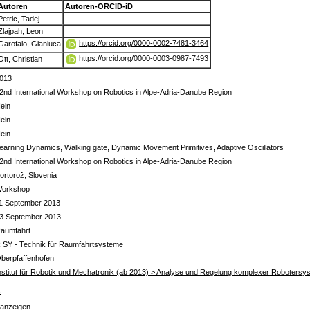
Autoren
Autoren-ORCID-iD
Petric, Tadej
Zlajpah, Leon
https://orcid.org/0000-0002-7481-3464
Garofalo, Gianluca
https://orcid.org/0000-0003-0987-7493
Ott, Christian
013
2nd International Workshop on Robotics in Alpe-Adria-Danube Region
ein
ein
ein
earning Dynamics, Walking gate, Dynamic Movement Primitives, Adaptive Oscillators
2nd International Workshop on Robotics in Alpe-Adria-Danube Region
ortorož, Slovenia
orkshop
1 September 2013
3 September 2013
aumfahrt
 SY - Technik für Raumfahrtsysteme
berpfaffenhofen
nstitut für Robotik und Mechatronik (ab 2013) > Analyse und Regelung komplexer Robotersy
s
 anzeigen