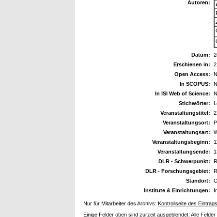
Autoren:
Datum:
2
Erschienen in:
2
Open Access:
N
In SCOPUS:
N
In ISI Web of Science:
N
Stichwörter:
L
Veranstaltungstitel:
2
Veranstaltungsort:
P
Veranstaltungsart:
W
Veranstaltungsbeginn:
1
Veranstaltungsende:
1
DLR - Schwerpunkt:
R
DLR - Forschungsgebiet:
R
Standort:
O
Institute & Einrichtungen:
I
Nur für Mitarbeiter des Archivs:
Kontrollseite des Eintrag
Einige Felder oben sind zurzeit ausgeblendet:
Alle Felder