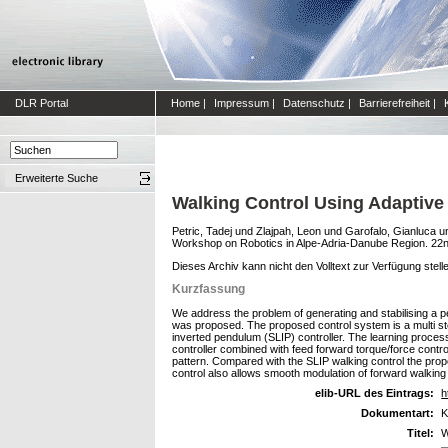
DLR Portal
Home
|
Impressum
|
Datenschutz
|
Barrierefreiheit
|
Erweiterte Suche
Walking Control Using Adaptive
Petric, Tadej
und
Zlajpah, Leon
und
Garofalo, Gianluca
u
Workshop on Robotics in Alpe-Adria-Danube Region. 22nd
Dieses Archiv kann nicht den Volltext zur Verfügung stell
Kurzfassung
We address the problem of generating and stabilising a p
was proposed. The proposed control system is a multi ste
inverted pendulum (SLIP) controller. The learning process
controller combined with feed forward torque/force contr
pattern. Compared with the SLIP walking control the prop
control also allows smooth modulation of forward walking 
elib-URL des Eintrags:
h
Dokumentart:
K
Titel:
W