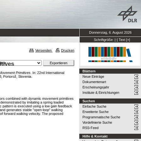
Donnerstag, 6. August 2026
Schriftgröße:
[-]
Text
[+]
Versenden
Drucken
tives
Blättern
Movement Primitives.
In: 22nd International
, Portorož, Slovenia.
Neue Einträge
Dokumentenart
Erscheinungsjahr
Institute & Einrichtungen
lators combined with dynamic movement primitives
Suchen
 demonstrated by imitating a spring loaded
ic pattern is executed using a low gain feedback
Einfache Suche
 and generates stable ”open-loop” walking
Erweiterte Suche
 of forward walking velocity. The proposed
Programmatische Suche
Vordefinierte Suche
RSS-Feed
Hilfe & Kontakt