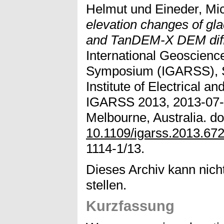
Helmut
und
Eineder, Mi
elevation changes of gl
and TanDEM-X DEM diff
International Geoscien
Symposium (IGARSS), S
Institute of Electrical a
IGARSS 2013, 2013-07-2
Melbourne, Australia. do
10.1109/igarss.2013.67
1114-1/13.
Dieses Archiv kann nicht
stellen.
Kurzfassung