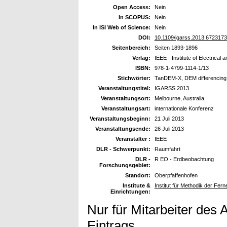
Open Access:
Nein
In SCOPUS:
Nein
In ISI Web of Science:
Nein
DOI:
10.1109/igarss.2013.6723173
Seitenbereich:
Seiten 1893-1896
Verlag:
IEEE - Institute of Electrical
ISBN:
978-1-4799-1114-1/13
Stichwörter:
TanDEM-X, DEM differencing, 
Veranstaltungstitel:
IGARSS 2013
Veranstaltungsort:
Melbourne, Australia
Veranstaltungsart:
internationale Konferenz
Veranstaltungsbeginn:
21 Juli 2013
Veranstaltungsende:
26 Juli 2013
Veranstalter :
IEEE
DLR - Schwerpunkt:
Raumfahrt
DLR -
R EO - Erdbeobachtung
Forschungsgebiet:
Standort:
Oberpfaffenhofen
Institute &
Institut für Methodik der Fe
Einrichtungen:
Nur für Mitarbeiter des 
Eintrags