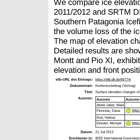
We compare ice elevat
2011/2012 and SRTM DE
Southern Patagonia Icefie
the volume loss of the ic
The map of elevation ch
Detailed results are sho
Montt and Pio XI, exhibit
elevation and front posit
elib-URL des Eintrags:
https://elib.dlr.de/86774/
Dokumentart:
Konferenzbeitrag (Vortrag)
Titel:
Surface elevation changes o
Autoren:
Autoren
Autoren
Abdel Jaber, Wael
https
Floricioiu, Dana
Rott, Helmut
https
Eineder, Michael
Datum:
21 Juli 2013
Erschienen in:
IEEE International Geoscie