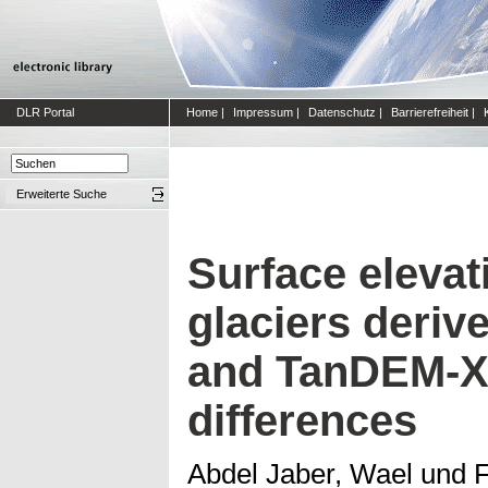
DLR Portal
Home
|
Impressum
|
Datenschutz
|
Barrierefreiheit
|
Erweiterte Suche
Surface elevat
glaciers deri
and TanDEM-
differences
Abdel Jaber, Wael
und
F