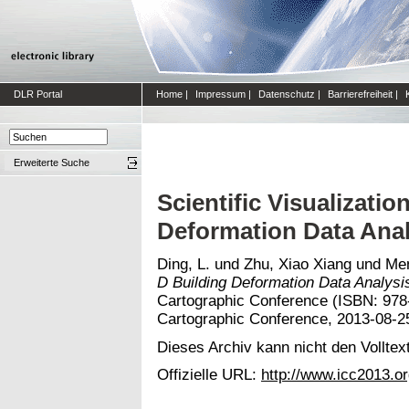
DLR Portal
Home
|
Impressum
|
Datenschutz
|
Barrierefreiheit
|
Erweiterte Suche
Scientific Visualizatio
Deformation Data Anal
Ding, L.
und
Zhu, Xiao Xiang
und
Men
D Building Deformation Data Analysi
Cartographic Conference (ISBN: 978-
Cartographic Conference, 2013-08-2
Dieses Archiv kann nicht den Volltext
Offizielle URL:
http://www.icc2013.o