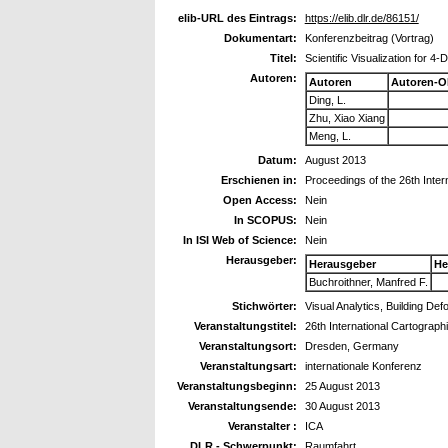
elib-URL des Eintrags:
https://elib.dlr.de/86151/
Dokumentart:
Konferenzbeitrag (Vortrag)
Titel:
Scientific Visualization for 4
Autoren:
Autoren
Autoren-O
Ding, L.
Zhu, Xiao Xiang
Meng, L.
Datum:
August 2013
Erschienen in:
Proceedings of the 26th Inte
Open Access:
Nein
In SCOPUS:
Nein
In ISI Web of Science:
Nein
Herausgeber:
Herausgeber
He
Buchroithner, Manfred F.
Stichwörter:
Visual Analytics, Building De
Veranstaltungstitel:
26th International Cartograp
Veranstaltungsort:
Dresden, Germany
Veranstaltungsart:
internationale Konferenz
Veranstaltungsbeginn:
25 August 2013
Veranstaltungsende:
30 August 2013
Veranstalter :
ICA
DLR - Schwerpunkt:
Raumfahrt