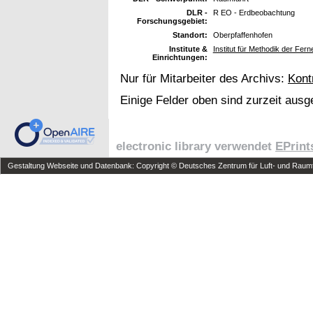
DLR -
R EO - Erdbeobachtung
Forschungsgebiet:
Standort:
Oberpfaffenhofen
Institute &
Institut für Methodik der Fe
Einrichtungen:
Nur für Mitarbeiter des Archivs:
Kont
Einige Felder oben sind zurzeit ausg
electronic library verwendet
EPrint
Gestaltung Webseite und Datenbank: Copyright © Deutsches Zentrum für Luft- und Raumfa