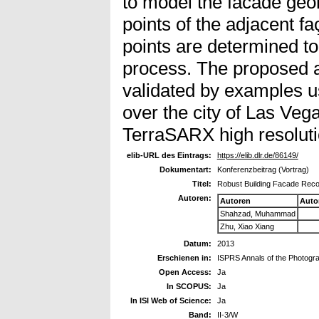
to model the facade geom
points of the adjacent f
points are determined to
process. The proposed a
validated by examples 
over the city of Las Veg
TerraSARX high resoluti
elib-URL des Eintrags:
https://elib.dlr.de/86149/
Dokumentart:
Konferenzbeitrag (Vortrag)
Titel:
Robust Building Facade Reco
Autoren:
Autoren
Auto
Shahzad, Muhammad
Zhu, Xiao Xiang
Datum:
2013
Erschienen in:
ISPRS Annals of the Photogr
Open Access:
Ja
In SCOPUS:
Ja
In ISI Web of Science:
Ja
Band:
II-3/W