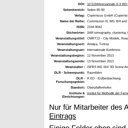
DOI:
10.5194/isprsannals-II-3-W3
Seitenbereich:
Seiten 85-90
Verlag:
Copernicus GmbH (Copernicus
Name der Reihe:
Commission III, WG III/4 and 
ISSN:
2194-9042
Stichwörter:
SAR tomography, clustering, 
Veranstaltungstitel:
CMRT13 – City Models, Roads
Veranstaltungsort:
Antalya, Turkey
Veranstaltungsart:
internationale Konferenz
Veranstaltungsbeginn:
12 November 2013
Veranstaltungsende:
13 November 2013
Veranstalter :
ISPRS WG III/4 '3D Scene Ana
DLR - Schwerpunkt:
Raumfahrt
DLR -
R EO - Erdbeobachtung
Forschungsgebiet:
Standort:
Oberpfaffenhofen
Institute &
Institut für Methodik der Fe
Einrichtungen:
Nur für Mitarbeiter des 
Eintrags
Einige Felder oben sind