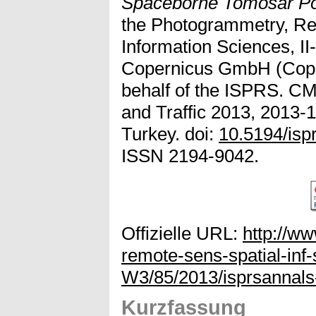
Spaceborne Tomosar Po
the Photogrammetry, Re
Information Sciences, II
Copernicus GmbH (Coper
behalf of the ISPRS. C
and Traffic 2013, 2013-1
Turkey. doi:
10.5194/isp
ISSN 2194-9042.
Offizielle URL:
http://w
remote-sens-spatial-inf-s
W3/85/2013/isprsannals
Kurzfassung