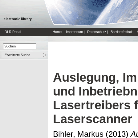
DLR Portal
Home
|
Impressum
|
Datenschutz
|
Barrierefreiheit
|
Erweiterte Suche
Auslegung, Im
und Inbetrieb
Lasertreibers 
Laserscanner
Bihler, Markus
(2013)
A