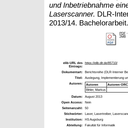
und Inbetriebnahme eine
Laserscanner.
DLR-Inter
2013/14. Bachelorarbeit
PDF
-
2MB
elib-URL des
https://elib.dlr.de/85710/
Eintrags:
Dokumentart:
Berichtsreihe (DLR-Interner Ber
Titel:
Auslegung, Implementierung un
Autoren:
Autoren
Autoren-ORC
Bihler, Markus
Datum:
August 2013
Open Access:
Nein
Seitenanzahl:
50
Stichwörter:
Laser, Lasertreiber, Laserscan
Institution:
HS Augsburg
Abteilung:
Fakultät für Informatik