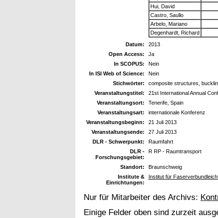
Hui, David
Castro, Saullo
Arbelo, Mariano
Degenhardt, Richard
Datum:
2013
Open Access:
Ja
In SCOPUS:
Nein
In ISI Web of Science:
Nein
Stichwörter:
composite structures, buckling
Veranstaltungstitel:
21st International Annual Co
Veranstaltungsort:
Tenerife, Spain
Veranstaltungsart:
internationale Konferenz
Veranstaltungsbeginn:
21 Juli 2013
Veranstaltungsende:
27 Juli 2013
DLR - Schwerpunkt:
Raumfahrt
DLR -
R RP - Raumtransport
Forschungsgebiet:
Standort:
Braunschweig
Institute &
Institut für Faserverbundleic
Einrichtungen:
Nur für Mitarbeiter des Archivs:
Kont
Einige Felder oben sind zurzeit ausg