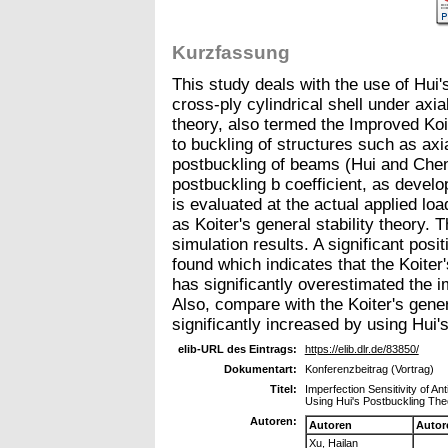
Kurzfassung
This study deals with the use of Hui
cross-ply cylindrical shell under axi
theory, also termed the Improved Koit
to buckling of structures such as axi
postbuckling of beams (Hui and Chen 
postbuckling b coefficient, as deve
is evaluated at the actual applied loa
as Koiter's general stability theory
simulation results. A significant posit
found which indicates that the Koiter'
has significantly overestimated the im
Also, compare with the Koiter's genera
significantly increased by using Hui'
elib-URL des Eintrags:
https://elib.dlr.de/83850/
Dokumentart:
Konferenzbeitrag (Vortrag)
Titel:
Imperfection Sensitivity of A
Using Hui's Postbuckling The
Autoren:
Autoren
Autor
Xu, Hailan