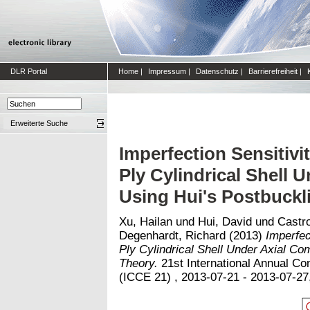
DLR Portal
Home
|
Impressum
|
Datenschutz
|
Barrierefreiheit
|
Erweiterte Suche
Imperfection Sensitivi
Ply Cylindrical Shell
Using Hui's Postbuckl
Xu, Hailan
und
Hui, David
und
Castro
Degenhardt, Richard
(2013)
Imperfec
Ply Cylindrical Shell Under Axial Co
Theory.
21st International Annual C
(ICCE 21) , 2013-07-21 - 2013-07-27,