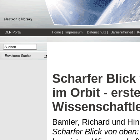
DLR Portal
Home
|
Impressum
|
Datenschutz
|
Barrierefreiheit
|
K
Erweiterte Suche
Scharfer Blick
im Orbit - erst
Wissenschaftl
Bamler, Richard
und
Hin
Scharfer Blick von oben: