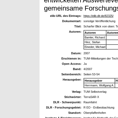
gemeinsame Forschungsp
elib-URL des Eintrags:
https://elib.dlr.de/82325/
Dokumentart:
sonstige Veröffentlichung
Titel:
Scharfer Blick von oben: T
Autoren:
Autoren
Autore
Bamler, Richard
Hinz, Stefan
Eineder, Michael
Datum:
2007
Erschienen in:
TUM-Mitteilungen der Tech
Open Access:
Ja
Band:
4/2007
Seitenbereich:
Seiten 53-54
Herausgeber:
Herausgeber
H
Herrmann, Wolfgang A.
Verlag:
TUM Selbstverlag
Stichwörter:
TerraSAR-X
DLR - Schwerpunkt:
Raumfahrt
DLR - Forschungsgebiet:
R EO - Erdbeobachtung
Standort:
Oberpfaffenhofen