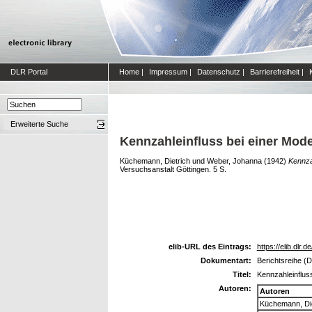
DLR Portal
Home
|
Impressum
|
Datenschutz
|
Barrierefreiheit
|
Erweiterte Suche
Kennzahleinfluss bei einer Mod
Küchemann, Dietrich
und
Weber, Johanna
(1942)
Kennza
Versuchsanstalt Göttingen. 5 S.
elib-URL des Eintrags:
https://elib.dlr.d
Dokumentart:
Berichtsreihe (
Titel:
Kennzahleinflus
Autoren:
Autoren
Küchemann, Die