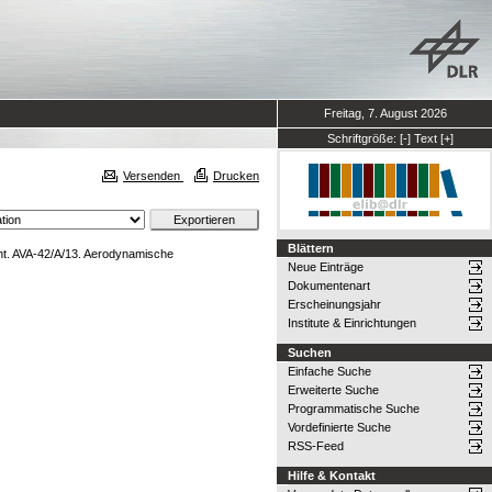
Freitag, 7. August 2026
Schriftgröße:
[-]
Text
[+]
Versenden
Drucken
Blättern
. AVA-42/A/13. Aerodynamische
Neue Einträge
Dokumentenart
Erscheinungsjahr
Institute & Einrichtungen
Suchen
Einfache Suche
Erweiterte Suche
Programmatische Suche
Vordefinierte Suche
RSS-Feed
Hilfe & Kontakt