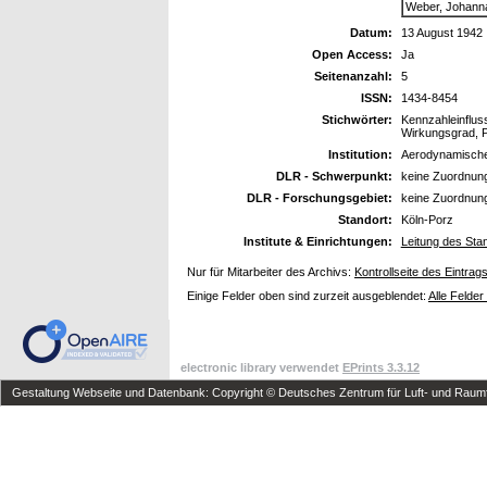
Weber, Johann
Datum:
13 August 1942
Open Access:
Ja
Seitenanzahl:
5
ISSN:
1434-8454
Stichwörter:
Kennzahleinflus
Wirkungsgrad, P
Institution:
Aerodynamische
DLR - Schwerpunkt:
keine Zuordnun
DLR - Forschungsgebiet:
keine Zuordnun
Standort:
Köln-Porz
Institute & Einrichtungen:
Leitung des Sta
Nur für Mitarbeiter des Archivs:
Kontrollseite des Eintrag
Einige Felder oben sind zurzeit ausgeblendet:
Alle Felder
electronic library verwendet
EPrints 3.3.12
Gestaltung Webseite und Datenbank: Copyright © Deutsches Zentrum für Luft- und Raumfa