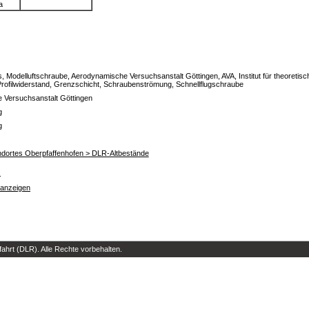
a
s, Modelluftschraube, Aerodynamische Versuchsanstalt Göttingen, AVA, Institut für theoreti
rofilwiderstand, Grenzschicht, Schraubenströmung, Schnellflugschraube
 Versuchsanstalt Göttingen
g
g
ndortes Oberpfaffenhofen > DLR-Altbestände
s
 anzeigen
hrt (DLR). Alle Rechte vorbehalten.