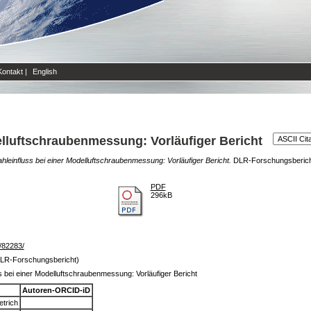
Kontakt
|
English
elluftschraubenmessung: Vorläufiger Bericht
hleinfluss bei einer Modelluftschraubenmessung: Vorläufiger Bericht.
DLR-Forschungsbericht
PDF
296kB
e/82283/
DLR-Forschungsbericht)
s bei einer Modelluftschraubenmessung: Vorläufiger Bericht
Autoren-ORCID-iD
trich