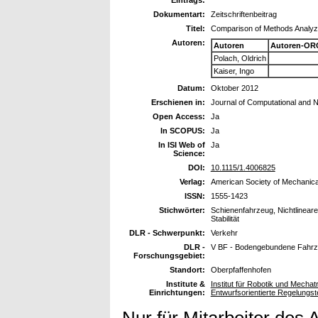
Dokumentart:
Zeitschriftenbeitrag
Titel:
Comparison of Methods Analyzi
Autoren:
Autoren
Autoren-OR
Polach, Oldrich
Kaiser, Ingo
Datum:
Oktober 2012
Erschienen in:
Journal of Computational and 
Open Access:
Ja
In SCOPUS:
Ja
In ISI Web of
Ja
Science:
DOI:
10.1115/1.4006825
Verlag:
American Society of Mechanica
ISSN:
1555-1423
Stichwörter:
Schienenfahrzeug, Nichtlinear
Stabilität
DLR - Schwerpunkt:
Verkehr
DLR -
V BF - Bodengebundene Fahr
Forschungsgebiet:
Standort:
Oberpfaffenhofen
Institute &
Institut für Robotik und Mech
Einrichtungen:
Entwurfsorientierte Regelungst