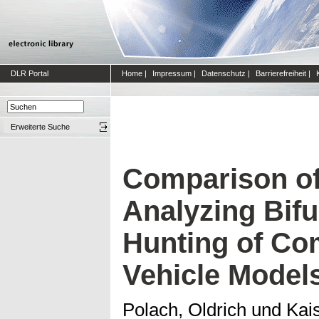
DLR Portal
Home
|
Impressum
|
Datenschutz
|
Barrierefreiheit
|
Erweiterte Suche
Comparison o
Analyzing Bifu
Hunting of Co
Vehicle Model
Polach, Oldrich
und
Kais