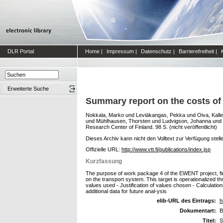
DLR Portal
Home
|
Impressum
|
Datenschutz
|
Barrierefreiheit
|
Erweiterte Suche
Summary report on the costs of
Nokkala, Marko
und
Leviäkangas, Pekka
und
Oiva, Kalle
und
Mühlhausen, Thorsten
und
Ludvigson, Johanna
und
Research Center of Finland. 98 S. (nicht veröffentlicht)
Dieses Archiv kann nicht den Volltext zur Verfügung stell
Offizielle URL:
http://www.vtt.fi/publications/index.jsp
Kurzfassung
The purpose of work package 4 of the EWENT project, fin
on the transport system. This target is operationalized t
values used - Justification of values chosen - Calculatio
additional data for future anal-ysis
elib-URL des Eintrags:
h
Dokumentart:
B
Titel:
S