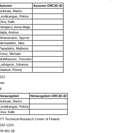
Autoren
Autoren-ORCID-iD
Nokkala, Marko
Leviäkangas, Pekka
Oiva, Kalle
Hietajärvi, Anna-Maija
Vajda, Andrea
Athanasatos, Spyros
Michaelides, Silas
Papadakis, Matheos
Kreuz, Michael
Mühlhausen, Thorsten
Ludvigson, Johanna
Klaeboe, Ronny
012
ein
8
Herausgeber
Herausgeber-ORCID-iD
Nokkala, Marko
Leviäkangas, Pekka
Oiva, Kalle
TT Technical Research Center of Finland
242-122X
78-951-38