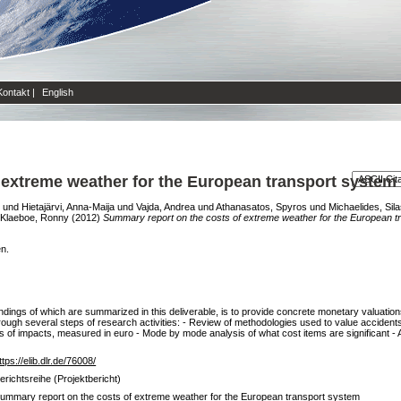
Kontakt
|
English
 extreme weather for the European transport system
und
Hietajärvi, Anna-Maija
und
Vajda, Andrea
und
Athanasatos, Spyros
und
Michaelides, Sil
Klaeboe, Ronny
(2012)
Summary report on the costs of extreme weather for the European t
en.
dings of which are summarized in this deliverable, is to provide concrete monetary valuati
hrough several steps of research activities: - Review of methodologies used to value accidents
ns of impacts, measured in euro - Mode by mode analysis of what cost items are significant - An
ttps://elib.dlr.de/76008/
erichtsreihe (Projektbericht)
ummary report on the costs of extreme weather for the European transport system