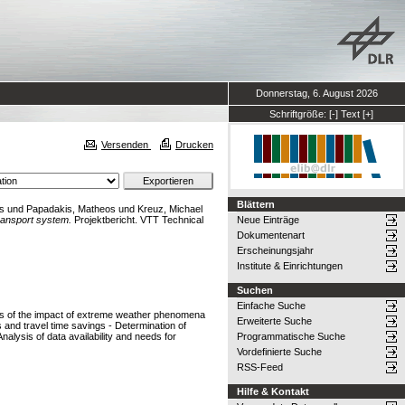
Donnerstag, 6. August 2026
Schriftgröße:
[-]
Text
[+]
Versenden
Drucken
Blättern
as
und
Papadakis, Matheos
und
Kreuz, Michael
ransport system.
Projektbericht. VTT Technical
Neue Einträge
Dokumentenart
Erscheinungsjahr
Institute & Einrichtungen
Suchen
Einfache Suche
ons of the impact of extreme weather phenomena
Erweiterte Suche
 and travel time savings - Determination of
alysis of data availability and needs for
Programmatische Suche
Vordefinierte Suche
RSS-Feed
Hilfe & Kontakt