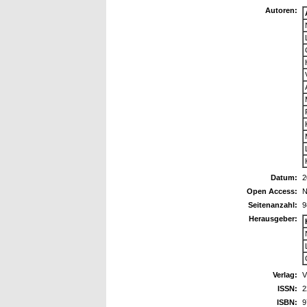
Autoren:
Datum:
2
Open Access:
N
Seitenanzahl:
9
Herausgeber:
Verlag:
V
ISSN:
2
ISBN:
9