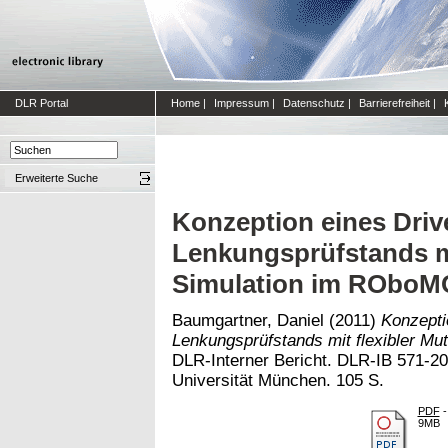
DLR Portal
Home
|
Impressum
|
Datenschutz
|
Barrierefreiheit
|
Erweiterte Suche
Konzeption eines Driv
Lenkungsprüfstands mi
Simulation im ROboMO
Baumgartner, Daniel
(2011)
Konzepti
Lenkungsprüfstands mit flexibler Mu
DLR-Interner Bericht. DLR-IB 571-20
Universität München. 105 S.
PDF
-
9MB