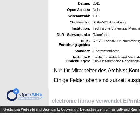
Datum:
2011
Open Access:
Nein
Seitenanzahl:
105
Stichwörter:
ROboMObil, Lenkung
Institution:
Technische Universität Münch
DLR - Schwerpunkt:
Raumfahrt
DLR -
R SY - Technik für Raumfahrt
Forschungsgebiet:
Standort:
Oberpfaffenhofen
Institute &
Institut für Robotik und Mech
Einrichtungen:
Entwurfsorientierte Regelungst
Nur für Mitarbeiter des Archivs:
Kont
Einige Felder oben sind zurzeit ausg
electronic library verwendet
EPrint
Gestaltung Webseite und Datenbank: Copyright © Deutsches Zentrum für Luft- und Raumfa