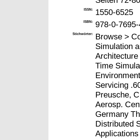
Seiten 72-8
ISSN:
1550-6525
ISBN:
978-0-7695-
Stichwörter:
Browse > Co
Simulation a
Architecture 
Time Simulat
Environment 
Servicing .6
Preusche, C
Aerosp. Cen
Germany Thi
Distributed 
Application