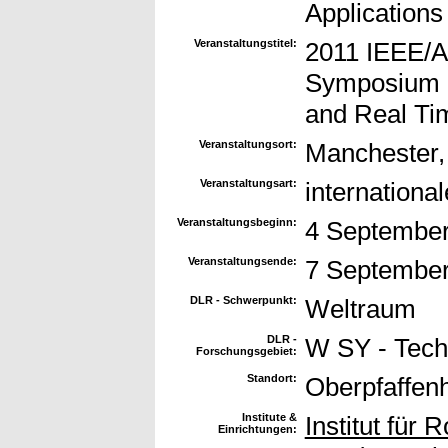
Applications 
Veranstaltungstitel:
2011 IEEE/A
Symposium o
and Real Ti
Veranstaltungsort:
Manchester
Veranstaltungsart:
internationa
Veranstaltungsbeginn:
4 September
Veranstaltungsende:
7 September
DLR - Schwerpunkt:
Weltraum
DLR -
W SY - Tech
Forschungsgebiet:
Standort:
Oberpfaffen
Institute &
Institut für 
Einrichtungen: