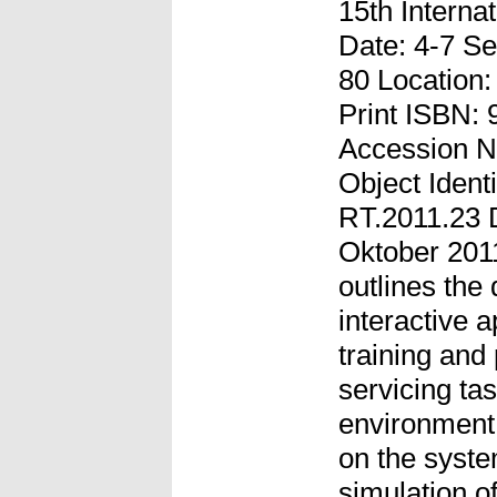
15th Interna
Date: 4-7 Se
80 Location:
Print ISBN:
Accession N
Object Ident
RT.2011.23 D
Oktober 2011
outlines the
interactive a
training and
servicing tas
environment
on the syste
simulation o