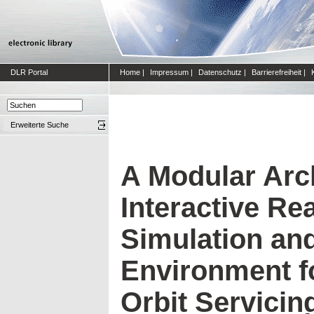
DLR Portal
Home
|
Impressum
|
Datenschutz
|
Barrierefreiheit
|
Erweiterte Suche
A Modular Arch
Interactive Re
Simulation and
Environment fo
Orbit Servicin