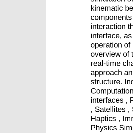
kinematic beh
components a
interaction 
interface, as
operation of
overview of 
real-time ch
approach an
structure. I
Computationa
interfaces ,
, Satellites 
Haptics , Imm
Physics Simu