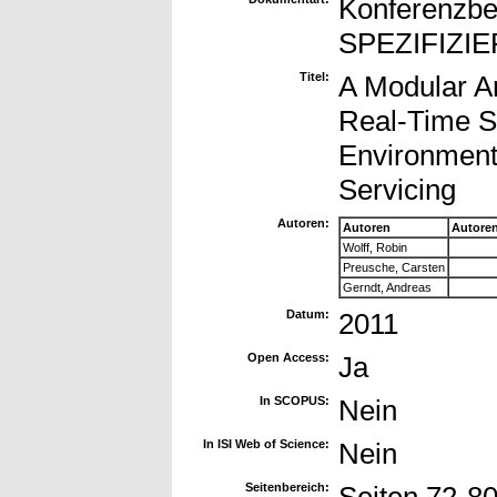
Konferenzbe
SPEZIFIZIE
Titel:
A Modular Ar
Real-Time Si
Environment 
Servicing
Autoren:
Autoren
Autore
Wolff, Robin
Preusche, Carsten
Gerndt, Andreas
Datum:
2011
Open Access:
Ja
In SCOPUS:
Nein
In ISI Web of Science:
Nein
Seitenbereich: