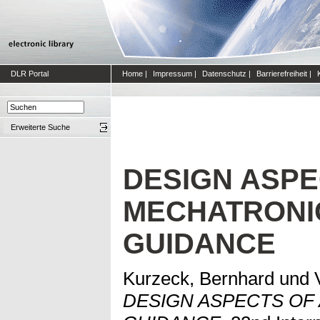
DLR Portal
Home
|
Impressum
|
Datenschutz
|
Barrierefreiheit
|
Erweiterte Suche
DESIGN ASPE
MECHATRONI
GUIDANCE
Kurzeck, Bernhard
und
DESIGN ASPECTS OF