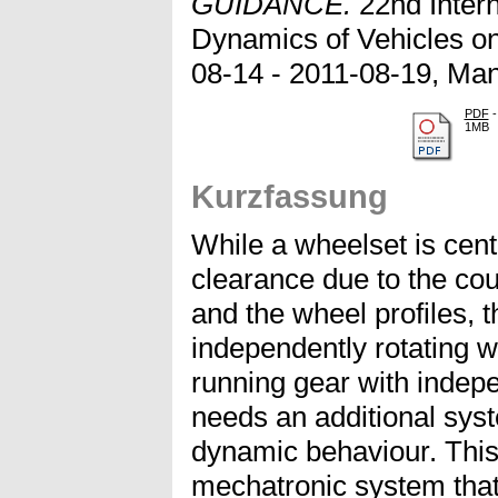
GUIDANCE.
22nd Inter
Dynamics of Vehicles o
08-14 - 2011-08-19, Man
PDF
-
1MB
Kurzfassung
While a wheelset is centr
clearance due to the cou
and the wheel profiles, th
independently rotating w
running gear with indepe
needs an additional sys
dynamic behaviour. This
mechatronic system that 