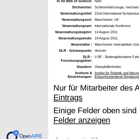
In ISI Web of Science:
Nein
Stichwörter:
Schienenfahrzeuge, mechatro
Veranstaltungstitel:
22nd International Symposiu
Veranstaltungsort:
Manchester, UK
Veranstaltungsart:
internationale Konferenz
Veranstaltungsbeginn:
14 August 2011
Veranstaltungsende:
19 August 2011
Veranstalter :
Manchester metroploitan Univ
DLR - Schwerpunkt:
Verkehr
DLR -
V BF - Bodengebundene Fah
Forschungsgebiet:
Standort:
Oberpfaffenhofen
Institute &
Institut für Robotik und Mec
Einrichtungen:
Entwurfsorientierte Regelung
Nur für Mitarbeiter des 
Eintrags
Einige Felder oben sind
Felder anzeigen