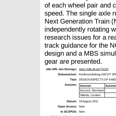
of each wheel pair and c
speed. The single axle 
Next Generation Train (
independently rotating 
research issues for a re
track guidance for the N
design and a MBS simula
gear are presented.
elib-URL des Eintrags:
https://elib.dlr.de/73102/
Dokumentart:
Konferenzbeitrag (NICHT S
Titel:
DESIGN ASPECTS OF A M
Autoren:
Autoren
Autore
Kurzeck, Bernhard
Valente, Luciano
Datum:
18 August 2011
Open Access:
Nein
In SCOPUS:
Nein