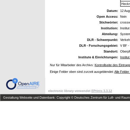
Heckm
Datum:
12 Aug
Open Access:
Nein
Stichwörter:
crosswi
Institution:
Institu
Abteilung:
System
DLR - Schwerpunkt:
Verkeh
DLR - Forschungsgebiet:
V BF 
Standort:
Oberpf
Institute & Einrichtungen:
Instit
Nur für Mitarbeiter des Archivs:
Kontrollseite des Eintrag
Einige Felder oben sind zurzeit ausgeblendet:
Alle Felder
electronic library verwendet
EPrints 3.3.12
Gestaltung Webseite und Datenbank: Copyright © Deutsches Zentrum für Luft- und Raumfa