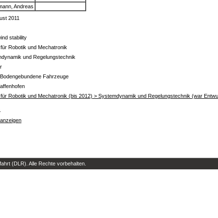
ann, Andreas
ust 2011
nd stability
t für Robotik und Mechatronik
dynamik und Regelungstechnik
r
- Bodengebundene Fahrzeuge
affenhofen
ut für Robotik und Mechatronik (bis 2012) > Systemdynamik und Regelungstechnik (war Entwu
s
 anzeigen
hrt (DLR). Alle Rechte vorbehalten.