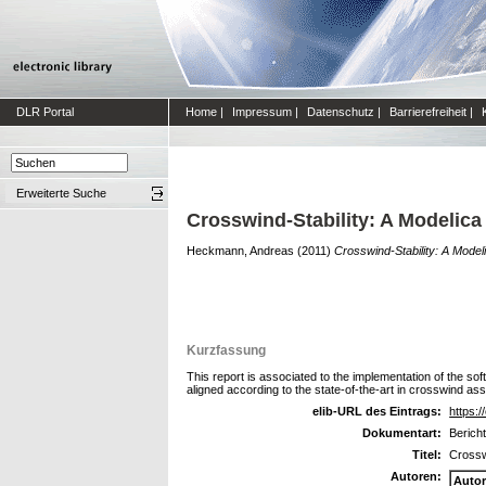
DLR Portal
Home
|
Impressum
|
Datenschutz
|
Barrierefreiheit
|
Erweiterte Suche
Crosswind-Stability: A Modelica
Heckmann, Andreas
(2011)
Crosswind-Stability: A Model
Kurzfassung
This report is associated to the implementation of the sof
aligned according to the state-of-the-art in crosswind 
elib-URL des Eintrags:
https:/
Dokumentart:
Berich
Titel:
Crossw
Autoren:
Auto