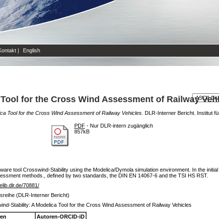
Kontakt
|
English
 Tool for the Cross Wind Assessment of Railway Veh
ica Tool for the Cross Wind Assessment of Railway Vehicles.
DLR-Interner Bericht. Institut fü
PDF
- Nur DLR-intern zugänglich
857kB
tware tool Crosswind-Stability using the Modelica/Dymola simulation environment. In the initial
assessment methods., defined by two standards, the DIN EN 14067-6 and the TSI HS RST.
/elib.dlr.de/70881/
tsreihe (DLR-Interner Bericht)
ind-Stability: A Modelica Tool for the Cross Wind Assessment of Railway Vehicles
ren
Autoren-ORCID-iD