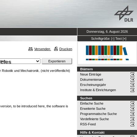
Donnerstag, 6. August 2026
Schriftgröße:
[-]
Text
[+]
Versenden
Drucken
icles
Blättern
r Robotik und Mechatronik. (nicht veröffentlicht)
Neue Einträge
Dokumentenart
Erscheinungsjahr
Institute & Einrichtungen
Suchen
Einfache Suche
 version, to be introduced here, the software is
Erweiterte Suche
Programmatische Suche
Vordefinierte Suche
RSS-Feed
Hilfe & Kontakt