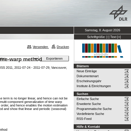
Samstag, 8. August 2026
Schriftgröße:
[-]
Text
[+]
Versenden
Drucken
 time-warp method
Blättern
S 2011, 2011-07-24 - 2011-07-29, Vancouver,
Neue Einträge
Dokumentenart
Erscheinungsjahr
Institute & Einrichtungen
Suchen
 term is no longer linear, and hence can not be
Einfache Suche
 multi-component generalization of time warp
Erweiterte Suche
order, and hence enables the motion estimation
od and show that linear and periodic (seasonal)
Programmatische Suche
Vordefinierte Suche
RSS-Feed
Hilfe & Kontakt
method