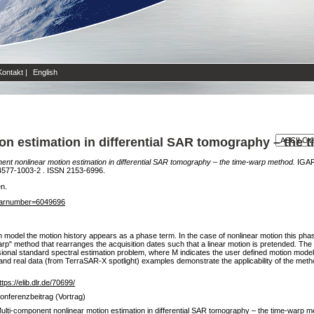
Kontakt
|
English
on estimation in differential SAR tomography – the
ent nonlinear motion estimation in differential SAR tomography – the time-warp method.
IGARS
4577-1003-2 . ISSN 2153-6996.
en.
sp?arnumber=6049696
odel the motion history appears as a phase term. In the case of nonlinear motion this phase
arp" method that rearranges the acquisition dates such that a linear motion is pretended. The
nal standard spectral estimation problem, where M indicates the user defined motion model 
 and real data (from TerraSAR-X spotlight) examples demonstrate the applicability of the meth
ttps://elib.dlr.de/70699/
onferenzbeitrag (Vortrag)
ulti-component nonlinear motion estimation in differential SAR tomography – the time-warp 