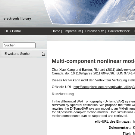
DLR Portal
Home
|
Impressum
|
Datenschutz
|
Barrierefreiheit
|
Erweiterte Suche
Multi-component nonlinear moti
Zhu, Xiao Xiang
und
Bamler, Richard
(2011)
Multi-compon
Canada. doi:
10.1109/igarss.2011.6049696
. ISBN 978-1-
Dieses Archiv kann nicht den Volltext zur Verfügung stell
Offizielle URL:
http://ieeexplore.ieee.org/xpls/abs_all.j
Kurzfassung
In the differential SAR Tomography (D-TomoSAR) system m
retrieved by spectral estimation. We propose the "time w
rewrites the D-TomoSAR system model to an M+l-dimensio
for all possible complex motion models. Both simulations
motion components can be separated and retrieved.
elib-URL des Eintrags:
h
Dokumentart:
K
Titel:
M