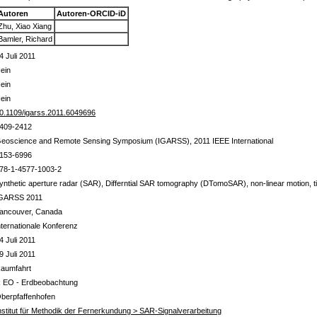
Autoren
Autoren-ORCID-iD
Zhu, Xiao Xiang
Bamler, Richard
4 Juli 2011
ein
ein
ein
0.1109/igarss.2011.6049696
409-2412
eoscience and Remote Sensing Symposium (IGARSS), 2011 IEEE International
153-6996
78-1-4577-1003-2
ynthetic aperture radar (SAR), Differntial SAR tomography (DTomoSAR), non-linear motion, 
GARSS 2011
ancouver, Canada
nternationale Konferenz
4 Juli 2011
9 Juli 2011
aumfahrt
 EO - Erdbeobachtung
berpfaffenhofen
nstitut für Methodik der Fernerkundung > SAR-Signalverarbeitung