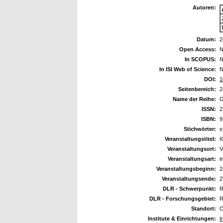
Autoren:
Datum:
2
Open Access:
N
In SCOPUS:
N
In ISI Web of Science:
N
DOI:
1
Seitenbereich:
2
Name der Reihe:
G
ISSN:
2
ISBN:
9
Stichwörter:
s
Veranstaltungstitel:
I
Veranstaltungsort:
V
Veranstaltungsart:
i
Veranstaltungsbeginn:
2
Veranstaltungsende:
2
DLR - Schwerpunkt:
R
DLR - Forschungsgebiet:
R
Standort:
O
Institute & Einrichtungen:
I