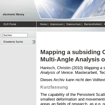
DLR Portal
Home
|
Impressum
|
Datenschutz
|
Barrierefreiheit
|
Erweiterte Suche
Mapping a subsiding C
Multi-Angle Analysis o
Hanisch, Christin
(2010)
Mapping a s
Analysis of Venice.
Masterarbeit, Te
Dieses Archiv kann nicht den Volltext
Kurzfassung
The capability of the Persistent Scat
smallest deformation and movements
areas an fields of research, as e.g.