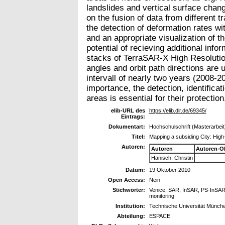
landslides and vertical surface chan
on the fusion of data from different t
the detection of deformation rates 
and an appropriate visualization of th
potential of recieving additional infor
stacks of TerraSAR-X High Resolution
angles and orbit path directions are u
intervall of nearly two years (2008-20
importance, the detection, identifica
areas is essential for their protection
elib-URL des
https://elib.dlr.de/69345/
Eintrags:
Dokumentart:
Hochschulschrift (Masterarbeit
Titel:
Mapping a subsiding City: High-
Autoren:
Autoren
Autoren-O
Hanisch, Christin
Datum:
19 Oktober 2010
Open Access:
Nein
Stichwörter:
Venice, SAR, InSAR, PS-InSAR, P
monitoring
Institution:
Technische Universität Münch
Abteilung:
ESPACE