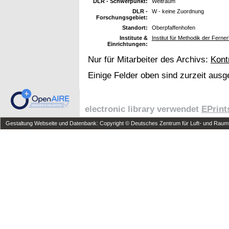
DLR - Schwerpunkt:
Weltraum
DLR -
W - keine Zuordnung
Forschungsgebiet:
Standort:
Oberpfaffenhofen
Institute &
Institut für Methodik der Fern
Einrichtungen:
Nur für Mitarbeiter des Archivs:
Kont
Einige Felder oben sind zurzeit ausg
electronic library verwendet
EPrint
Gestaltung Webseite und Datenbank: Copyright © Deutsches Zentrum für Luft- und Raumfa