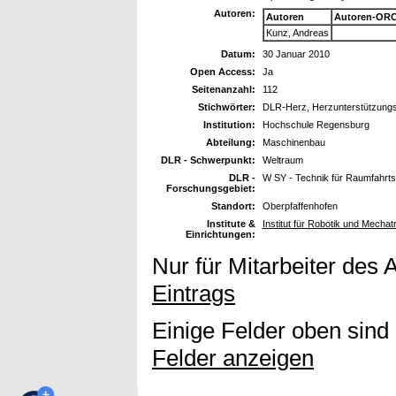
Autoren:
Autoren
Autoren-ORC
Kunz, Andreas
Datum:
30 Januar 2010
Open Access:
Ja
Seitenanzahl:
112
Stichwörter:
DLR-Herz, Herzunterstützungss
Institution:
Hochschule Regensburg
Abteilung:
Maschinenbau
DLR - Schwerpunkt:
Weltraum
DLR -
W SY - Technik für Raumfahrt
Forschungsgebiet:
Standort:
Oberpfaffenhofen
Institute &
Institut für Robotik und Mecha
Einrichtungen:
Nur für Mitarbeiter des 
Eintrags
Einige Felder oben sind
Felder anzeigen