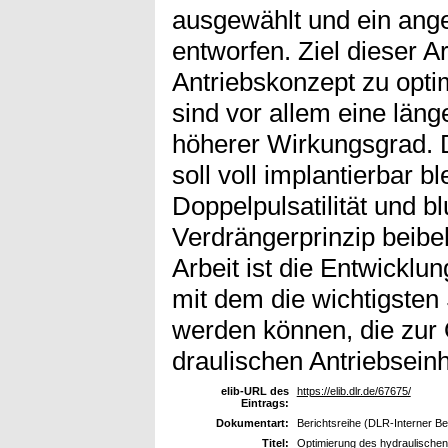
ausgewählt und ein an
entworfen. Ziel dieser A
Antriebskonzept zu opti
sind vor allem eine län
höherer Wirkungsgrad. 
soll voll implantierbar 
Doppelpulsatilität und 
Verdrängerprinzip beibe
Arbeit ist die Entwicklu
mit dem die wichtigsten
werden können, die zur 
draulischen Antriebseinh
elib-URL des
https://elib.dlr.de/67675/
Eintrags:
Dokumentart:
Berichtsreihe (DLR-Interner Ber
Titel:
Optimierung des hydraulische