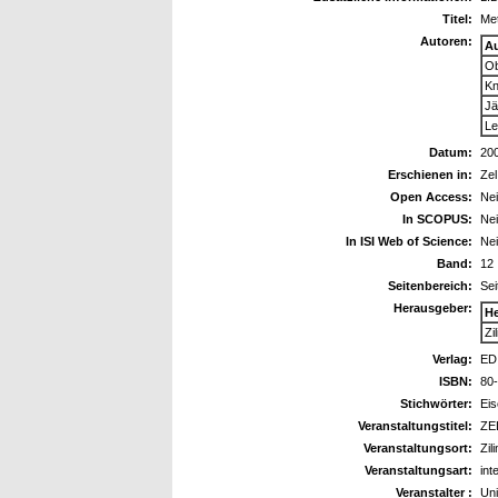
Titel:
Met
Autoren:
A
Ob
Kn
Jä
Le
Datum:
20
Erschienen in:
Zel
Open Access:
Ne
In SCOPUS:
Ne
In ISI Web of Science:
Ne
Band:
12
Seitenbereich:
Sei
Herausgeber:
H
Zi
Verlag:
EDI
ISBN:
80
Stichwörter:
Eis
Veranstaltungstitel:
ZEL
Veranstaltungsort:
Zil
Veranstaltungsart:
int
Veranstalter :
Uni