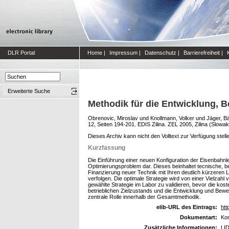
DLR Portal
Home
|
Impressum
|
Datenschutz
|
Barrierefreiheit
|
Erweiterte Suche
Methodik für die Entwicklung, B
Obrenovic, Miroslav
und
Knollmann, Volker
und
Jäger, B
12, Seiten 194-201. EDIS Zilina. ZEL 2005, Zilina (Slowa
Dieses Archiv kann nicht den Volltext zur Verfügung stell
Kurzfassung
Die Einführung einer neuen Konfiguration der Eisenbahnl
Optimierungsproblem dar. Dieses beinhaltet tecnische, b
Finanzierung neuer Technik mit Ihren deutlich kürzeren L
verfolgen. Die optimale Strategie wird von einer Vielza
gewählte Strategie im Labor zu validieren, bevor die kos
betrieblichen Zielzustands und die Entwicklung und Bewer
zentrale Rolle innerhalb der Gesamtmethodik.
elib-URL des Eintrags:
htt
Dokumentart:
Kon
Zusätzliche Informationen:
LID