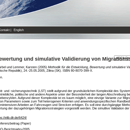
Kontakt
|
English
ewertung und simulative Validierung von Migrations
ärbel
und
Lemmer, Karsten
(2005)
Methodik für die Entwicklung, Bewertung und simulative Va
kische Republik), 24.-25.05.2005, Zilina (SK). ISBN 80-8070-399-X.
en.
eit- und -sicherungstechnik (LST) stellt aufgrund der grundsätzlichen Komplexität des Syste
etriebliche, politische und andere Aspekte unter der Besonderheit der langen Abschreibung 
ebenzyklen. Aufgrund dieser Komplexität ist es kaum möglich, eine einzige Variante zur Migr
hl von Parametern sowie zum Teil heterogenen Kriterien und anwendungsspezifischen Randbed
tenintensiven Arbeiten an Fahrzeugen und Strecken erfolgen. Es soll eine durchgängige Metho
tung der dazugehörigen Migrationsstrategien vorgestellt werden. Die simultive Validation der
ps://elib.dlr.de/6424/
ferenzbeitrag (Paper)
O-Berichtsjahr=2005,