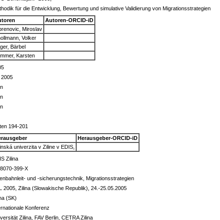
hodik für die Entwicklung, Bewertung und simulative Validierung von Migrationsstrategien
utoren
Autoren-ORCID-iD
renovic, Miroslav
ollmann, Volker
ger, Bärbel
mmer, Karsten
05
 2005
in
in
in
ten 194-201
erausgeber
Herausgeber-ORCID-iD
linská univerzita v Ziline v EDIS,
S Zilina
-8070-399-X
enbahnleit- und -sicherungstechnik, Migrationsstrategien
 2005, Zilina (Slowakische Republik), 24.-25.05.2005
ina (SK)
ernationale Konferenz
versität Zilina, FAV Berlin, CETRA Zilina