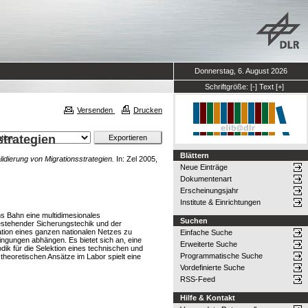
Donnerstag, 6. August 2026
Schriftgröße:
[-]
Text
[+]
Versenden
Drucken
strategien
Blättern
lidierung von Migrationsstrategien.
In: Zel 2005,
Neue Einträge
Dokumentenart
Erscheinungsjahr
Institute & Einrichtungen
ms Bahn eine multidimesionales
Suchen
bestehender Sicherungstechik und der
ation eines ganzen nationalen Netzes zu
Einfache Suche
ingungen abhängen. Es bietet sich an, eine
Erweiterte Suche
dik für die Selektion eines technischen und
Programmatische Suche
 theoretischen Ansätze im Labor spielt eine
Vordefinierte Suche
RSS-Feed
Hilfe & Kontakt