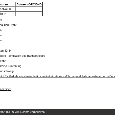
utoren
Autoren-ORCID-iD
schke, K. P.
lln, N.
04
nal und Draht
in
in
in
ten 32-34
lSiTe - Simulation des Bahnbetriebes
rkehr
 keine Zuordnung
aunschweig
titut für Verkehrssystemtechnik > Institut für Verkehrsführung und Fahrzeugsteuerung > Ba
s
 anzeigen
hrt (DLR). Alle Rechte vorbehalten.