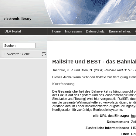
DLR Portal
Home
|
Impressum
|
Datenschutz
|
Barrierefreiheit
|
Erweiterte Suche
RailSiTe und BEST - das Bahnla
Jaschke, K. P.
und
Bolln, N.
(2004)
RailSiTe und BEST - 
Dieses Archiv kann nicht den Volltext zur Verfügung stell
Kurzfassung
Die Gesamtsicherheit des Bahnverkehrs hängt sowohl vo
der Fokus auf das System und das Zusammenspiel mit dem
Simulation and Testing) wird hier vorgestellt. RailSiTe 
um die gesamte Wirkungskette zu vervollständigen, ist d
Zustand des im Labor implementierten Zugsteuerungssys
Konfiguration für zukünftige Betriebsleitsysteme.
elib-URL des Eintrags:
htt
Dokumentart:
Zei
Zusätzliche Informationen:
LID
Titel:
Rai