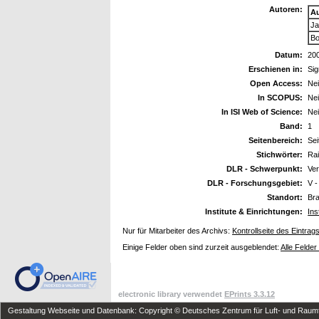
Autoren:
A
Ja
Bo
Datum:
20
Erschienen in:
Sig
Open Access:
Ne
In SCOPUS:
Ne
In ISI Web of Science:
Ne
Band:
1
Seitenbereich:
Sei
Stichwörter:
Rai
DLR - Schwerpunkt:
Ve
DLR - Forschungsgebiet:
V -
Standort:
Br
Institute & Einrichtungen:
Ins
Nur für Mitarbeiter des Archivs:
Kontrollseite des Eintrag
Einige Felder oben sind zurzeit ausgeblendet:
Alle Felder
electronic library verwendet
EPrints 3.3.12
Gestaltung Webseite und Datenbank: Copyright © Deutsches Zentrum für Luft- und Raumfa