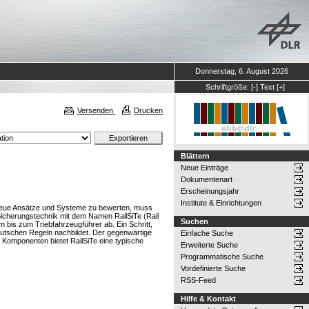
Donnerstag, 6. August 2026
Schriftgröße:
[-]
Text
[+]
Versenden
Drucken
Blättern
Neue Einträge
Dokumentenart
Erscheinungsjahr
Institute & Einrichtungen
 neue Ansätze und Systeme zu bewerten, muss
Sicherungstechnik mit dem Namen RailSiTe (Rail
Suchen
 bis zum Triebfahrzeugführer ab. Ein Schritt,
deutschen Regeln nachbildet. Der gegenwärtige
Einfache Suche
Komponenten bietet RailSiTe eine typische
Erweiterte Suche
Programmatische Suche
Vordefinierte Suche
RSS-Feed
Hilfe & Kontakt