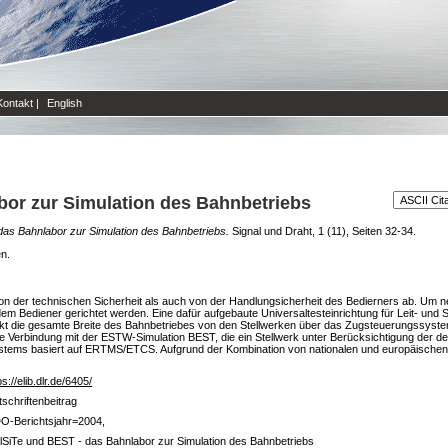
Kontakt
|
English
bor zur Simulation des Bahnbetriebs
das Bahnlabor zur Simulation des Bahnbetriebs.
Signal und Draht, 1 (11), Seiten 32-34.
en.
n der technischen Sicherheit als auch von der Handlungsicherheit des Bedierners ab. Um
 Bediener gerichtet werden. Eine dafür aufgebaute Universaltesteinrichtung für Leit- und 
deckt die gesamte Breite des Bahnbetriebes von den Stellwerken über das Zugsteuerungssystem
ie Verbindung mit der ESTW-Simulation BEST, die ein Stellwerk unter Berücksichtigung der 
tems basiert auf ERTMS/ETCS. Aufgrund der Kombination von nationalen und europäischen 
ps://elib.dlr.de/6405/
tschriftenbeitrag
O-Berichtsjahr=2004,
lSiTe und BEST - das Bahnlabor zur Simulation des Bahnbetriebs