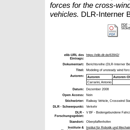
forces for the cross-wind
vehicles.
DLR-Interner B
PDF
-
563k
elib-URL des
https://elib.dlr.de/63942/
Eintrags:
Dokumentart:
Berichtsreihe (DLR-Interner Be
Titel:
Modeling of unsteady wind force
Autoren:
Autoren
Autoren-O
Carrarini, Antonio
Datum:
Dezember 2008
Open Access:
Nein
Stichwörter:
Railway Vehicle, Crosswind Stab
DLR - Schwerpunkt:
Verkehr
DLR -
V BF - Bodengebundene Fahr
Forschungsgebiet:
Standort:
Oberpfaffenhofen
Institute &
Institut für Robotik und Mech