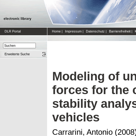
DLR Portal
Home
|
Impressum
|
Datenschutz
|
Barrierefreiheit
|
Erweiterte Suche
Modeling of u
forces for the
stability analy
vehicles
Carrarini, Antonio
(2008