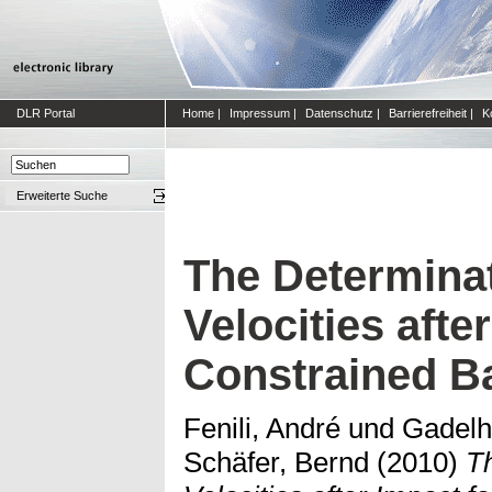
DLR Portal
Home
|
Impressum
|
Datenschutz
|
Barrierefreiheit
|
K
Erweiterte Suche
The Determinat
Velocities afte
Constrained B
Fenili, André
und
Gadelh
Schäfer, Bernd
(2010)
Th