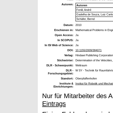
Autoren:
Autoren
Fenili, André
Gadelha de Souza, Luiz Carl
Schäfer, Bernd
Datum:
2010
Erschienen in:
Mathematical Problems in Engi
Open Access:
Ja
In SCOPUS:
Ja
In ISI Web of Science:
Ja
DOI:
10.1155/2009/384071
Verlag:
Hindawi Publishing Corporatio
Stichwörter:
Determination of the Velocitie
DLR - Schwerpunkt:
Weltraum
DLR -
W SY - Technik für Raumfahr
Forschungsgebiet:
Standort:
Oberpfaffenhofen
Institute &
Institut für Robotik und Mecha
Einrichtungen:
Nur für Mitarbeiter des 
Eintrags