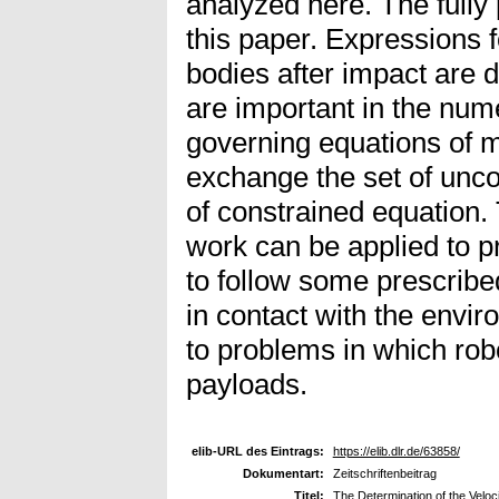
analyzed here. The fully 
this paper. Expressions fo
bodies after impact are
are important in the nume
governing equations of 
exchange the set of unco
of constrained equation. 
work can be applied to p
to follow some prescribe
in contact with the envir
to problems in which rob
payloads.
elib-URL des Eintrags:
https://elib.dlr.de/63858/
Dokumentart:
Zeitschriftenbeitrag
Titel:
The Determination of the Veloc