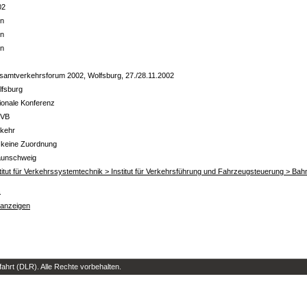
02
in
in
in
samtverkehrsforum 2002, Wolfsburg, 27./28.11.2002
lfsburg
ionale Konferenz
VB
rkehr
 keine Zuordnung
aunschweig
titut für Verkehrssystemtechnik > Institut für Verkehrsführung und Fahrzeugsteuerung > Ba
s
 anzeigen
hrt (DLR). Alle Rechte vorbehalten.