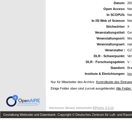
Datum:
20
Open Access:
Ne
In SCOPUS:
Ne
In ISI Web of Science:
Ne
Stichwörter:
X
Veranstaltungstitel:
Ge
Veranstaltungsort:
Wo
Veranstaltungsart:
nat
Veranstalter :
GZ
DLR - Schwerpunkt:
Ve
DLR - Forschungsgebiet:
V -
Standort:
Br
Institute & Einrichtungen:
Ins
Nur für Mitarbeiter des Archivs:
Kontrollseite des Eintrag
Einige Felder oben sind zurzeit ausgeblendet:
Alle Felder
electronic library verwendet
EPrints 3.3.12
Gestaltung Webseite und Datenbank: Copyright © Deutsches Zentrum für Luft- und Raumfa