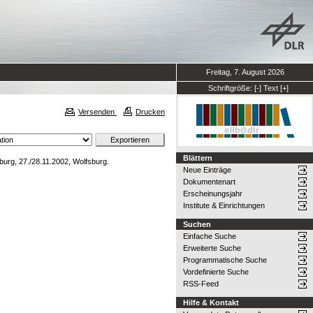
Freitag, 7. August 2026
Schriftgröße:
[-]
Text
[+]
Versenden
Drucken
Blättern
rg, 27./28.11.2002, Wolfsburg.
Neue Einträge
Dokumentenart
Erscheinungsjahr
Institute & Einrichtungen
Suchen
Einfache Suche
Erweiterte Suche
Programmatische Suche
Vordefinierte Suche
RSS-Feed
Hilfe & Kontakt