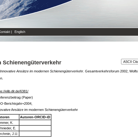
Kontakt
|
English
n Schienengüterverkehr
Innovative Ansätze im modernen Schienengüterverkehr.
Gesamtverkehrsforum 2002, Wolfsbu
en.
ps://elib.dlr.de/6381/
ferenzbeitrag (Paper)
O-Berichtsjahr=2004,
novative Ansätze im modernen Schienengüterverkehr
utoren
Autoren-ORCID-iD
mmer, K.
hnieder, E.
rchmin, J.U.