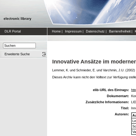
DLR Portal
Home
|
Impressum
|
Datenschutz
|
Barrierefreiheit
|
Erweiterte Suche
Innovative Ansätze im moderne
Lemmer, K.
und
Schnieder, E.
und
Varchmin, J.U.
(2002)
Dieses Archiv kann nicht den Volltext zur Verfügung stell
elib-URL des Eintrags:
htt
Dokumentart:
Kon
Zusätzliche Informationen:
LID
Titel:
In
Autoren:
A
Le
Sc
Va