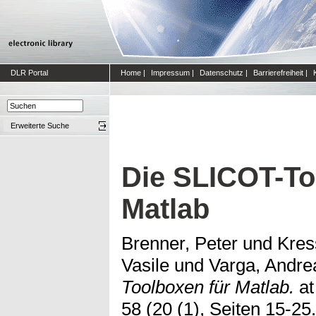
DLR Portal
Home
|
Impressum
|
Datenschutz
|
Barrierefreiheit
|
Erweiterte Suche
Die SLICOT-To
Matlab
Brenner, Peter
und
Kres
Vasile
und
Varga, Andre
Toolboxen für Matlab.
at
58 (20 (1), Seiten 15-25.