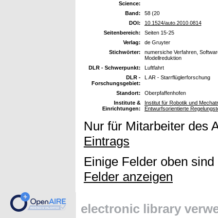
Science:
Band:
58 (20
DOI:
10.1524/auto.2010.0814
Seitenbereich:
Seiten 15-25
Verlag:
de Gruyter
Stichwörter:
numersiche Verfahren, Softwar
Modellreduktion
DLR - Schwerpunkt:
Luftfahrt
DLR -
L AR - Starrflüglerforschung
Forschungsgebiet:
Standort:
Oberpfaffenhofen
Institute &
Institut für Robotik und Mech
Einrichtungen:
Entwurfsorientierte Regelungst
Nur für Mitarbeiter des 
Eintrags
Einige Felder oben sind
Felder anzeigen
electronic library ver