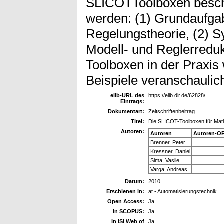
SLICOTToolboxen beschr
werden: (1) Grundaufga
Regelungstheorie, (2) Sy
Modell- und Reglerreduk
Toolboxen in der Praxis
Beispiele veranschaulich
elib-URL des
https://elib.dlr.de/62828/
Eintrags:
Dokumentart:
Zeitschriftenbeitrag
Titel:
Die SLICOT-Toolboxen für Mat
Autoren:
Autoren
Autoren-OR
Brenner, Peter
Kressner, Daniel
Sima, Vasile
Varga, Andreas
Datum:
2010
Erschienen in:
at - Automatisierungstechnik
Open Access:
Ja
In SCOPUS:
Ja
In ISI Web of
Ja