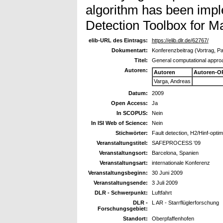
algorithm has been impl
Detection Toolbox for Ma
elib-URL des Eintrags:
https://elib.dlr.de/62767/
Dokumentart:
Konferenzbeitrag (Vortrag, P
Titel:
General computational approac
Autoren:
Autoren
Autoren-O
Varga, Andreas
Datum:
2009
Open Access:
Ja
In SCOPUS:
Nein
In ISI Web of Science:
Nein
Stichwörter:
Fault detection, H2/Hinf-opti
Veranstaltungstitel:
SAFEPROCESS '09
Veranstaltungsort:
Barcelona, Spanien
Veranstaltungsart:
internationale Konferenz
Veranstaltungsbeginn:
30 Juni 2009
Veranstaltungsende:
3 Juli 2009
DLR - Schwerpunkt:
Luftfahrt
DLR -
L AR - Starrflüglerforschung
Forschungsgebiet:
Standort:
Oberpfaffenhofen