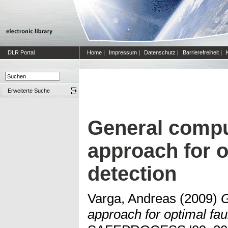
DLR Portal
Home
|
Impressum
|
Datenschutz
|
Barrierefreiheit
|
Erweiterte Suche
General compu
approach for o
detection
Varga, Andreas
(2009)
G
approach for optimal faul