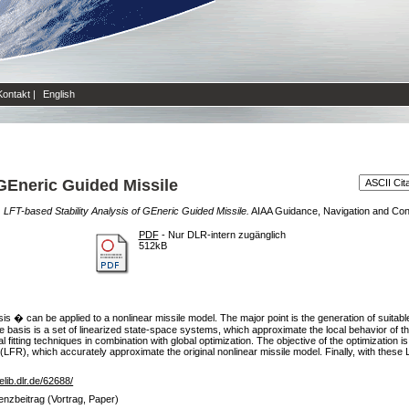
Kontakt
|
English
 GEneric Guided Missile
)
LFT-based Stability Analysis of GEneric Guided Missile.
AIAA Guidance, Navigation and Con
PDF
- Nur DLR-intern zugänglich
512kB
 � can be applied to a nonlinear missile model. The major point is the generation of suitable
he basis is a set of linearized state-space systems, which approximate the local behavior of th
fitting techniques in combination with global optimization. The objective of the optimization is
 (LFR), which accurately approximate the original nonlinear missile model. Finally, with these L
/elib.dlr.de/62688/
enzbeitrag (Vortrag, Paper)