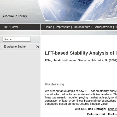
DLR Portal
Home
|
Impressum
|
Datenschutz
|
Barrierefreiheit
|
Erweiterte Suche
LFT-based Stability Analysis of
Pfifer, Harald
und
Hecker, Simon
und
Michalka, G.
(2009
Kurzfassung
We present an example of how LFT-based stability analysis
model, which allow for accurate and efficient analysis. T
linear parametric model employing multivariable polynomial 
generation of least order linear fractional representations
conducted based on the structured singular value.
elib-URL des Eintrags:
https:/
Dokumentart:
Konfer