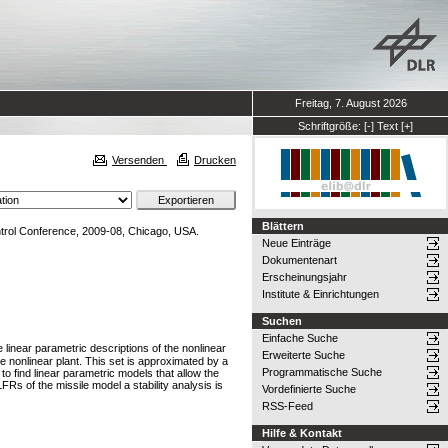
Freitag, 7. August 2026
Schriftgröße:
[-]
Text
[+]
Versenden
Drucken
Blättern
trol Conference, 2009-08, Chicago, USA.
Neue Einträge
Dokumentenart
Erscheinungsjahr
Institute & Einrichtungen
Suchen
Einfache Suche
 linear parametric descriptions of the nonlinear
Erweiterte Suche
e nonlinear plant. This set is approximated by a
Programmatische Suche
 to find linear parametric models that allow the
FRs of the missile model a stability analysis is
Vordefinierte Suche
RSS-Feed
Hilfe & Kontakt