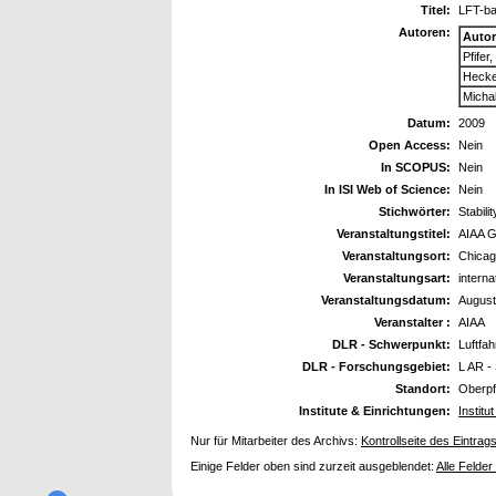
Titel:
LFT-ba
Autoren:
Auto
Pfifer
Hecke
Micha
Datum:
2009
Open Access:
Nein
In SCOPUS:
Nein
In ISI Web of Science:
Nein
Stichwörter:
Stabili
Veranstaltungstitel:
AIAA G
Veranstaltungsort:
Chica
Veranstaltungsart:
intern
Veranstaltungsdatum:
August
Veranstalter :
AIAA
DLR - Schwerpunkt:
Luftfah
DLR - Forschungsgebiet:
L AR - 
Standort:
Oberpf
Institute & Einrichtungen:
Instit
Nur für Mitarbeiter des Archivs:
Kontrollseite des Eintrag
Einige Felder oben sind zurzeit ausgeblendet:
Alle Felder