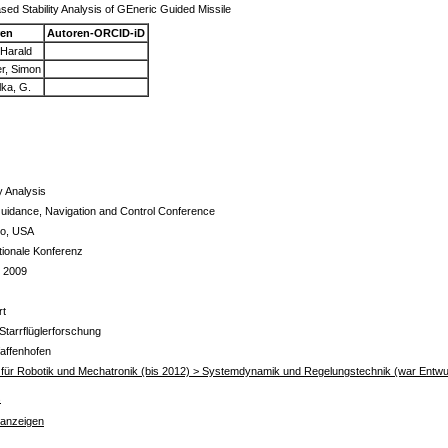
sed Stability Analysis of GEneric Guided Missile
ren
Autoren-ORCID-iD
, Harald
r, Simon
lka, G.
ty Analysis
uidance, Navigation and Control Conference
go, USA
ationale Konferenz
 2009
rt
Starrflüglerforschung
affenhofen
ut für Robotik und Mechatronik (bis 2012) > Systemdynamik und Regelungstechnik (war Entwu
s
 anzeigen