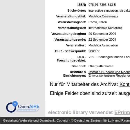
ISBN:
978-91-7393-513-5
Stichwörter:
interactive simulation; visuali
Veranstaltungstitel:
Modelica Conference
Veranstaltungsort:
Como, Italien
Veranstaltungsart:
internationale Konferenz
Veranstaltungsbeginn:
20 September 2009
Veranstaltungsende:
22 September 2009
Veranstalter :
Modelica Association
DLR - Schwerpunkt:
Verkehr
DLR -
V BF - Bodengebundene Fah
Forschungsgebiet:
Standort:
Oberpfaffenhofen
Institute &
Institut für Robotik und Mec
Einrichtungen:
Entwurfsorientierte Regelung
Nur für Mitarbeiter des Archivs:
Kont
Einige Felder oben sind zurzeit ausg
electronic library verwendet
EPrint
Gestaltung Webseite und Datenbank: Copyright © Deutsches Zentrum für Luft- und Raumfa