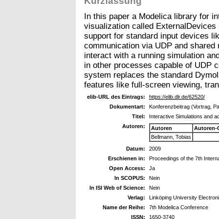
Kurzfassung
In this paper a Modelica library for 
visualization called ExternalDevices
support for standard input devices li
communication via UDP and shared me
interact with a running simulation an
in other processes capable of UDP c
system replaces the standard Dymola 
features like full-screen viewing, tra
elib-URL des Eintrags:
https://elib.dlr.de/62520/
Dokumentart:
Konferenzbeitrag (Vortrag, P
Titel:
Interactive Simulations and a
Autoren:
Autoren
Autoren-
Bellmann, Tobias
Datum:
2009
Erschienen in:
Proceedings of the 7th Inter
Open Access:
Ja
In SCOPUS:
Nein
In ISI Web of Science:
Nein
Verlag:
Linköping University Electron
Name der Reihe:
7th Modelica Conference
ISSN:
1650-3740