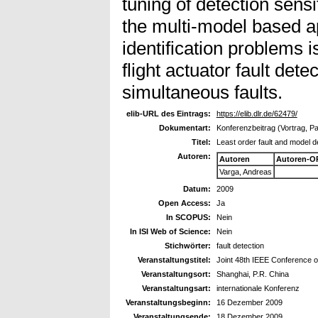
tuning of detection sensit
the multi-model based ap
identification problems is
flight actuator fault det
simultaneous faults.
elib-URL des Eintrags:
https://elib.dlr.de/62479/
Dokumentart:
Konferenzbeitrag (Vortrag, P
Titel:
Least order fault and model d
Autoren:
Autoren
Autoren-O
Varga, Andreas
Datum:
2009
Open Access:
Ja
In SCOPUS:
Nein
In ISI Web of Science:
Nein
Stichwörter:
fault detection
Veranstaltungstitel:
Joint 48th IEEE Conference o
Veranstaltungsort:
Shanghai, P.R. China
Veranstaltungsart:
internationale Konferenz
Veranstaltungsbeginn:
16 Dezember 2009
Veranstaltungsende:
18 Dezember 2009