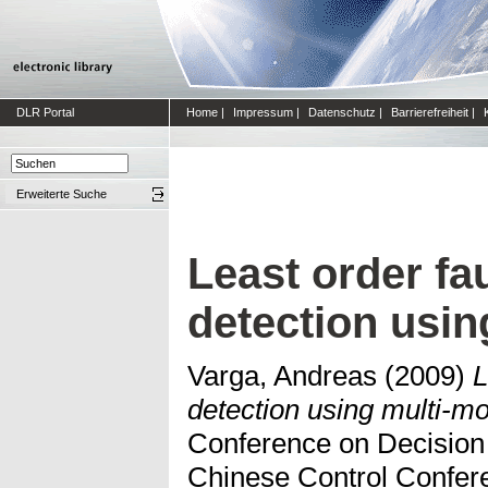
DLR Portal
Home
|
Impressum
|
Datenschutz
|
Barrierefreiheit
|
Erweiterte Suche
Least order fa
detection usin
Varga, Andreas
(2009)
L
detection using multi-mo
Conference on Decision
Chinese Control Confer