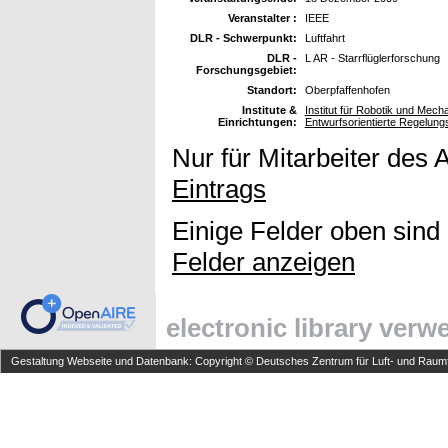
Veranstalter :
IEEE
DLR - Schwerpunkt:
Luftfahrt
DLR -
L AR - Starrflüglerforschung
Forschungsgebiet:
Standort:
Oberpfaffenhofen
Institute &
Institut für Robotik und Mec
Einrichtungen:
Entwurfsorientierte Regelung
Nur für Mitarbeiter des 
Eintrags
Einige Felder oben sind
Felder anzeigen
electronic library ver
Gestaltung Webseite und Datenbank: Copyright © Deutsches Zentrum für Luft- und Raumfa