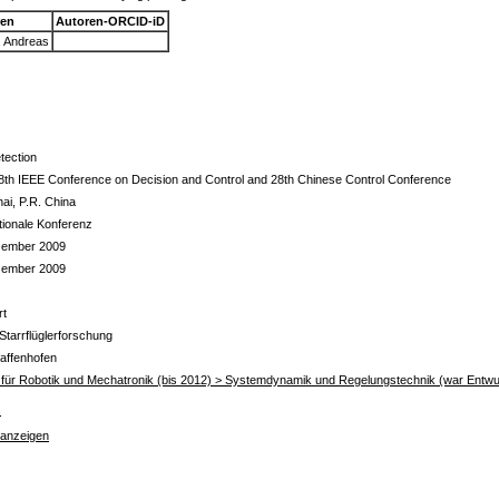
ren
Autoren-ORCID-iD
, Andreas
etection
48th IEEE Conference on Decision and Control and 28th Chinese Control Conference
ai, P.R. China
ationale Konferenz
zember 2009
zember 2009
rt
Starrflüglerforschung
affenhofen
ut für Robotik und Mechatronik (bis 2012) > Systemdynamik und Regelungstechnik (war Entwu
s
 anzeigen