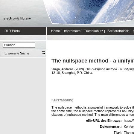
DLR Portal
Home
|
Impressum
|
Datenschutz
|
Barrierefreiheit
|
Erweiterte Suche
The nullspace method - a unifyi
Varga, Andreas
(2009)
The nullspace method - a unifying 
12-18, Shanghai, P.R. China.
Kurzfassung
The nullspace method is a powerful framework to solve the 
the same time, the nullspace method represents an unify
classes of nullspace method. The main differences among 
elib-URL des Eintrags:
https:/
Dokumentart:
Konfer
Titel:
The nul