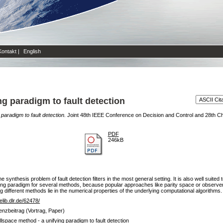
Kontakt
|
English
ng paradigm to fault detection
paradigm to fault detection.
Joint 48th IEEE Conference on Decision and Control and 28th C
PDF
246kB
synthesis problem of fault detection filters in the most general setting. It is also well suited
ing paradigm for several methods, because popular approaches like parity space or observe
different methods lie in the numerical properties of the underlying computational algorithms.
/elib.dlr.de/62478/
enzbeitrag (Vortrag, Paper)
lspace method - a unifying paradigm to fault detection