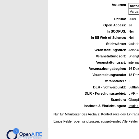
Autoren:
Auto
Varga
Datum:
2009
Open Access:
Ja
In SCOPUS:
Nein
In ISI Web of Science:
Nein
Stichwörter:
fault d
Veranstaltungstitel:
Joint 
Veranstaltungsort:
Shangh
Veranstaltungsart:
intern
Veranstaltungsbeginn:
16 De
Veranstaltungsende:
18 De
Veranstalter :
IEEE
DLR - Schwerpunkt:
Luftfah
DLR - Forschungsgebiet:
L AR - 
Standort:
Oberpf
Institute & Einrichtungen:
Instit
Nur für Mitarbeiter des Archivs:
Kontrollseite des Eintrag
Einige Felder oben sind zurzeit ausgeblendet:
Alle Felder