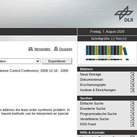
Freitag, 7. August 2026
Schriftgröße:
[-]
Text
[+]
Versenden
Drucken
Blättern
hinese Control Conference, 2009-12-16 - 2009-
Neue Einträge
Dokumentenart
Erscheinungsjahr
Institute & Einrichtungen
Suchen
Einfache Suche
Erweiterte Suche
 to address the least order synthesis problem. In
r based methods can be interpreted as special
Programmatische Suche
Vordefinierte Suche
RSS-Feed
Hilfe & Kontakt