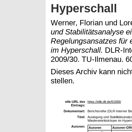
Hyperschall
Werner, Florian
und
Lor
und Stabilitätsanalyse e
Regelungsansatzes für e
im Hyperschall.
DLR-Inte
2009/30. TU-Ilmenau. 6
Dieses Archiv kann nicht
stellen.
elib-URL des
https://elib.dlr.de/61666/
Eintrags:
Dokumentart:
Berichtsreihe (DLR-Interner Be
Titel:
Auslegung und Stabilitätsanaly
Wiedereintrittskörper im Hyper
Autoren:
Autoren
Autoren-OR