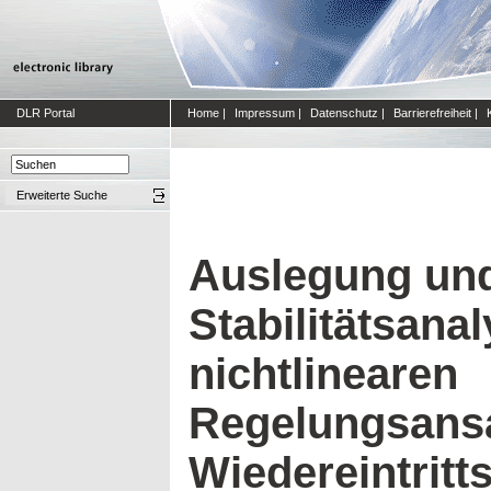
DLR Portal
Home
|
Impressum
|
Datenschutz
|
Barrierefreiheit
|
Erweiterte Suche
Auslegung un
Stabilitätsana
nichtlinearen
Regelungsansa
Wiedereintritt