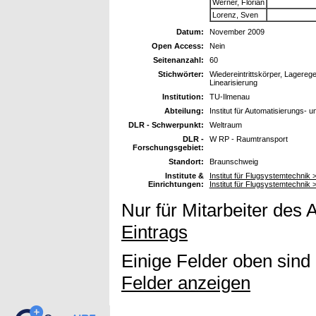
Werner, Florian
Lorenz, Sven
Datum:
November 2009
Open Access:
Nein
Seitenanzahl:
60
Stichwörter:
Wiedereintrittskörper, Lagereg
Linearisierung
Institution:
TU-Ilmenau
Abteilung:
Institut für Automatisierungs- 
DLR - Schwerpunkt:
Weltraum
DLR -
W RP - Raumtransport
Forschungsgebiet:
Standort:
Braunschweig
Institute &
Institut für Flugsystemtechnik
Einrichtungen:
Institut für Flugsystemtechni
Nur für Mitarbeiter des 
Eintrags
Einige Felder oben sind
Felder anzeigen