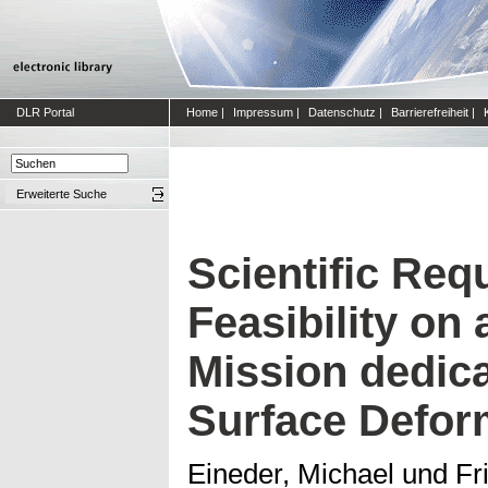
DLR Portal
Home
|
Impressum
|
Datenschutz
|
Barrierefreiheit
|
Erweiterte Suche
Scientific Re
Feasibility on
Mission dedic
Surface Defor
Eineder, Michael
und
Fr