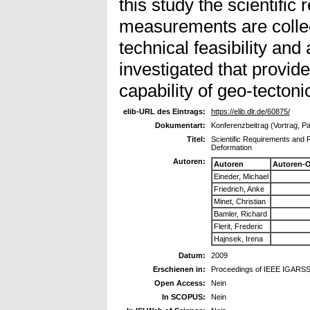
this study the scientific
measurements are collec
technical feasibility and
investigated that provid
capability of geo-tectoni
elib-URL des Eintrags:
https://elib.dlr.de/60875/
Dokumentart:
Konferenzbeitrag (Vortrag, P
Titel:
Scientific Requirements and 
Deformation
Autoren:
Autoren
Autoren-
Eineder, Michael
Friedrich, Anke
Minet, Christian
Bamler, Richard
Flerit, Frederic
Hajnsek, Irena
Datum:
2009
Erschienen in:
Proceedings of IEEE IGARS
Open Access:
Nein
In SCOPUS:
Nein