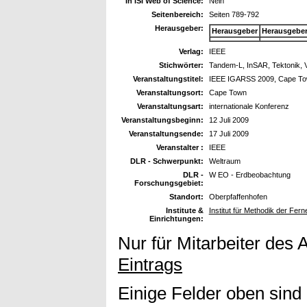
In ISI Web of Science:
Nein
Seitenbereich:
Seiten 789-792
Herausgeber:
Herausgeber
Herausgebe
Verlag:
IEEE
Stichwörter:
Tandem-L, InSAR, Tektonik, 
Veranstaltungstitel:
IEEE IGARSS 2009, Cape T
Veranstaltungsort:
Cape Town
Veranstaltungsart:
internationale Konferenz
Veranstaltungsbeginn:
12 Juli 2009
Veranstaltungsende:
17 Juli 2009
Veranstalter :
IEEE
DLR - Schwerpunkt:
Weltraum
DLR -
W EO - Erdbeobachtung
Forschungsgebiet:
Standort:
Oberpfaffenhofen
Institute &
Institut für Methodik der Fe
Einrichtungen:
Nur für Mitarbeiter des 
Eintrags
Einige Felder oben sind