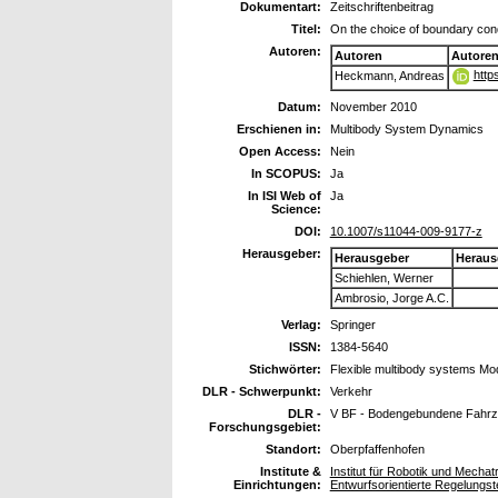
Dokumentart:
Zeitschriftenbeitrag
Titel:
On the choice of boundary cond
Autoren:
Autoren
Autore
http
Heckmann, Andreas
Datum:
November 2010
Erschienen in:
Multibody System Dynamics
Open Access:
Nein
In SCOPUS:
Ja
In ISI Web of
Ja
Science:
DOI:
10.1007/s11044-009-9177-z
Herausgeber:
Herausgeber
Heraus
Schiehlen, Werner
Ambrosio, Jorge A.C.
Verlag:
Springer
ISSN:
1384-5640
Stichwörter:
Flexible multibody systems Mo
DLR - Schwerpunkt:
Verkehr
DLR -
V BF - Bodengebundene Fahr
Forschungsgebiet:
Standort:
Oberpfaffenhofen
Institute &
Institut für Robotik und Mech
Einrichtungen:
Entwurfsorientierte Regelungst