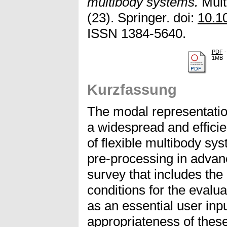
multibody systems.
Mult
(23). Springer. doi:
10.1
ISSN 1384-5640.
PDF
-
1MB
Kurzfassung
The modal representation
a widespread and efficie
of flexible multibody sy
pre-processing in advanc
survey that includes the
conditions for the evalu
as an essential user inpu
appropriateness of these