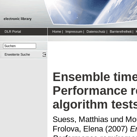
DLR Portal
Home
|
Impressum
|
Datenschutz
|
Barrierefreiheit
|
Erweiterte Suche
Ensemble time
Performance r
algorithm test
Suess, Matthias
und
Mou
Frolova, Elena
(2007)
E