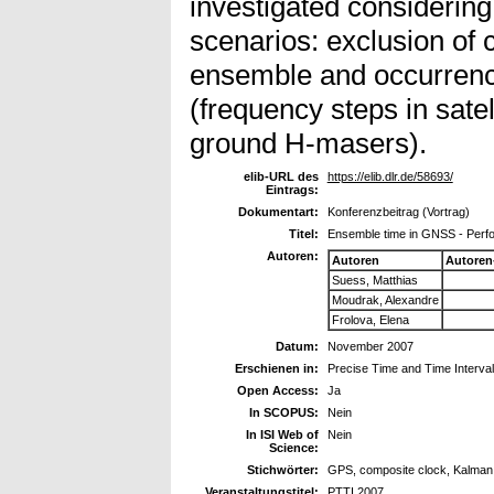
investigated considering 
scenarios: exclusion of
ensemble and occurrence
(frequency steps in sate
ground H-masers).
elib-URL des
https://elib.dlr.de/58693/
Eintrags:
Dokumentart:
Konferenzbeitrag (Vortrag)
Titel:
Ensemble time in GNSS - Perfo
Autoren:
Autoren
Autoren
Suess, Matthias
Moudrak, Alexandre
Frolova, Elena
Datum:
November 2007
Erschienen in:
Precise Time and Time Interva
Open Access:
Ja
In SCOPUS:
Nein
In ISI Web of
Nein
Science:
Stichwörter:
GPS, composite clock, Kalman fil
Veranstaltungstitel:
PTTI 2007