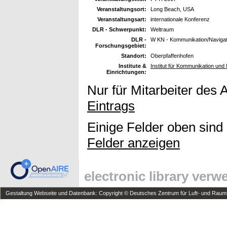
Veranstaltungsort:
Long Beach, USA
Veranstaltungsart:
internationale Konferenz
DLR - Schwerpunkt:
Weltraum
DLR -
W KN - Kommunikation/Navigat
Forschungsgebiet:
Standort:
Oberpfaffenhofen
Institute &
Institut für Kommunikation und 
Einrichtungen:
Nur für Mitarbeiter des 
Eintrags
Einige Felder oben sind
Felder anzeigen
electronic library ver
Gestaltung Webseite und Datenbank: Copyright © Deutsches Zentrum für Luft- und Raumfa