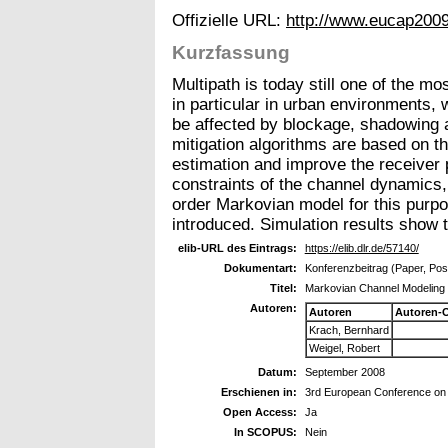
Offizielle URL:
http://www.eucap2009
Kurzfassung
Multipath is today still one of the mos
in particular in urban environments,
be affected by blockage, shadowing a
mitigation algorithms are based on t
estimation and improve the receiver 
constraints of the channel dynamics,
order Markovian model for this purpo
introduced. Simulation results show t
elib-URL des Eintrags:
https://elib.dlr.de/57140/
Dokumentart:
Konferenzbeitrag (Paper, Pos
Titel:
Markovian Channel Modeling fo
Autoren:
Autoren
Autoren-
Krach, Bernhard
Weigel, Robert
Datum:
September 2008
Erschienen in:
3rd European Conference on
Open Access:
Ja
In SCOPUS:
Nein