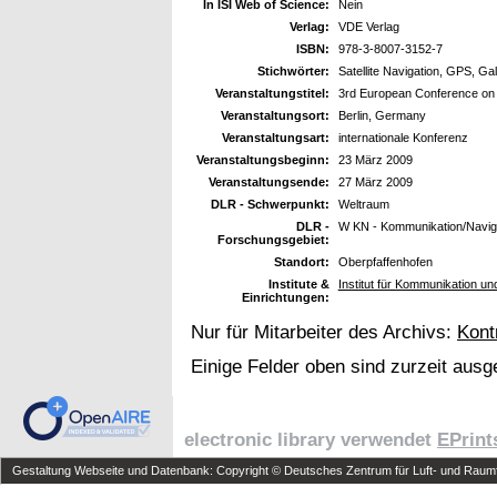
In ISI Web of Science:
Nein
Verlag:
VDE Verlag
ISBN:
978-3-8007-3152-7
Stichwörter:
Satellite Navigation, GPS, Ga
Veranstaltungstitel:
3rd European Conference on
Veranstaltungsort:
Berlin, Germany
Veranstaltungsart:
internationale Konferenz
Veranstaltungsbeginn:
23 März 2009
Veranstaltungsende:
27 März 2009
DLR - Schwerpunkt:
Weltraum
DLR -
W KN - Kommunikation/Navig
Forschungsgebiet:
Standort:
Oberpfaffenhofen
Institute &
Institut für Kommunikation un
Einrichtungen:
Nur für Mitarbeiter des Archivs:
Kont
Einige Felder oben sind zurzeit ausg
electronic library verwendet
EPrint
Gestaltung Webseite und Datenbank: Copyright © Deutsches Zentrum für Luft- und Raumfa