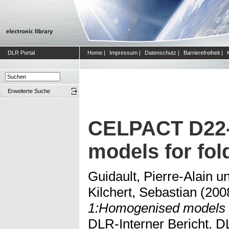
DLR Portal
Home
|
Impressum
|
Datenschutz
|
Barrierefreiheit
|
Erweiterte Suche
CELPACT D22
models for fol
Guidault, Pierre-Alain
u
Kilchert, Sebastian
(200
1:Homogenised models fo
DLR-Interner Bericht. D