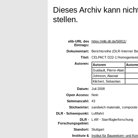
Dieses Archiv kann nicht
stellen.
elib-URL des
https://elib.dlr.de/56811/
Eintrags:
Dokumentart:
Berichtsreihe (DLR-Interner Be
Titel:
CELPACT D22-1:Homogenised mo
Autoren:
Autoren
Autore
Guidault, Pierre-Alain
Johnson, Alastair
Kilchert, Sebastian
Datum:
Juli 2008
Open Access:
Nein
Seitenanzahl:
43
Stichwörter:
sandwich materials, composite
DLR - Schwerpunkt:
Luftfahrt
DLR -
L AR - Starrflüglerforschung
Forschungsgebiet:
Standort:
Stuttgart
Institute &
Institut für Bauweisen- und Kon