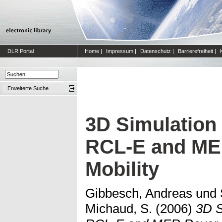
DLR Portal
Home
|
Impressum
|
Datenschutz
|
Barrierefreiheit
|
Erweiterte Suche
3D Simulation 
RCL-E and ME
Mobility
Gibbesch, Andreas
und
Michaud, S.
(2006)
3D S