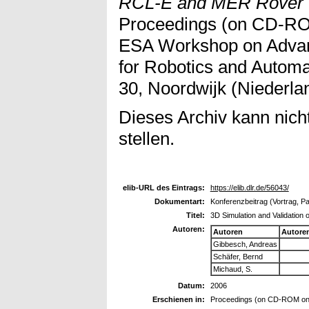
RCL-E and MER Rover T
Proceedings (on CD-RO
ESA Workshop on Advan
for Robotics and Automa
30, Noordwijk (Niederla
Dieses Archiv kann nicht
stellen.
elib-URL des Eintrags:
https://elib.dlr.de/56043/
Dokumentart:
Konferenzbeitrag (Vortrag, P
Titel:
3D Simulation and Validation
Autoren:
Autoren
Autore
Gibbesch, Andreas
Schäfer, Bernd
Michaud, S.
Datum:
2006
Erschienen in:
Proceedings (on CD-ROM on