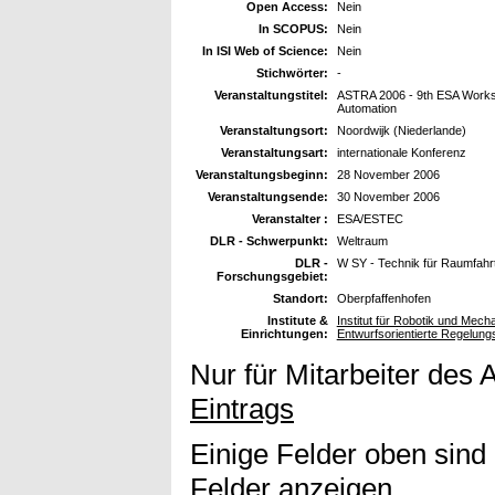
Open Access:
Nein
In SCOPUS:
Nein
In ISI Web of Science:
Nein
Stichwörter:
-
Veranstaltungstitel:
ASTRA 2006 - 9th ESA Works
Automation
Veranstaltungsort:
Noordwijk (Niederlande)
Veranstaltungsart:
internationale Konferenz
Veranstaltungsbeginn:
28 November 2006
Veranstaltungsende:
30 November 2006
Veranstalter :
ESA/ESTEC
DLR - Schwerpunkt:
Weltraum
DLR -
W SY - Technik für Raumfah
Forschungsgebiet:
Standort:
Oberpfaffenhofen
Institute &
Institut für Robotik und Mec
Einrichtungen:
Entwurfsorientierte Regelung
Nur für Mitarbeiter des 
Eintrags
Einige Felder oben sind
Felder anzeigen