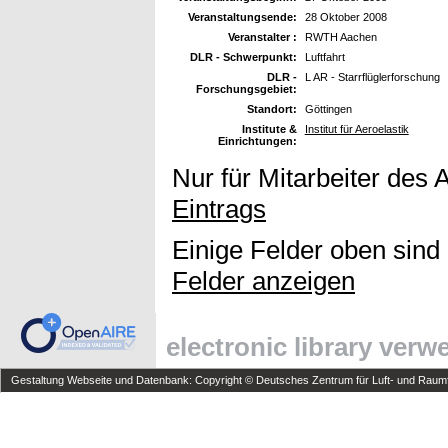
Veranstaltungsende:
28 Oktober 2008
Veranstalter :
RWTH Aachen
DLR - Schwerpunkt:
Luftfahrt
DLR -
L AR - Starrflüglerforschung
Forschungsgebiet:
Standort:
Göttingen
Institute &
Institut für Aeroelastik
Einrichtungen:
Nur für Mitarbeiter des 
Eintrags
Einige Felder oben sind
Felder anzeigen
electronic library ver
Gestaltung Webseite und Datenbank: Copyright © Deutsches Zentrum für Luft- und Raumfa