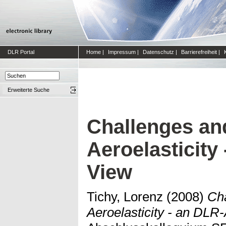
DLR Portal
Home
|
Impressum
|
Datenschutz
|
Barrierefreiheit
|
Erweiterte Suche
Challenges and
Aeroelasticity
View
Tichy, Lorenz
(2008)
Cha
Aeroelasticity - an DLR