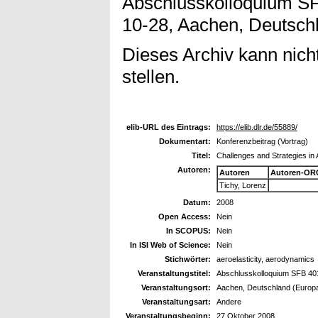
Abschlusskolloquium SF
10-28, Aachen, Deutsch
Dieses Archiv kann nicht
stellen.
elib-URL des Eintrags:
https://elib.dlr.de/55889/
Dokumentart:
Konferenzbeitrag (Vortrag)
Titel:
Challenges and Strategies in 
Autoren:
Autoren
Autoren-OR
Tichy, Lorenz
Datum:
2008
Open Access:
Nein
In SCOPUS:
Nein
In ISI Web of Science:
Nein
Stichwörter:
aeroelasticity, aerodynamics
Veranstaltungstitel:
Abschlusskolloquium SFB 40
Veranstaltungsort:
Aachen, Deutschland (Europ
Veranstaltungsart:
Andere
Veranstaltungsbeginn:
27 Oktober 2008