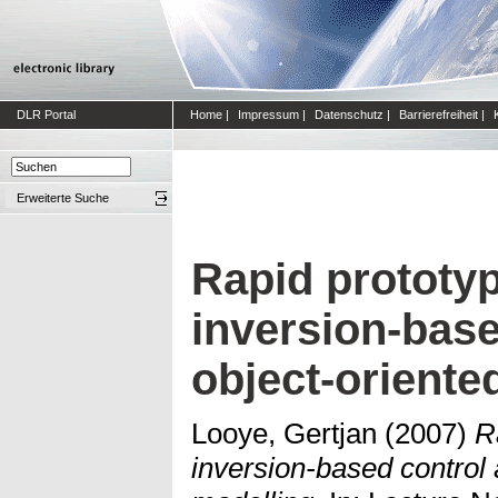
DLR Portal
Home
|
Impressum
|
Datenschutz
|
Barrierefreiheit
|
Erweiterte Suche
Rapid prototy
inversion-base
object-oriente
Looye, Gertjan
(2007)
R
inversion-based control 