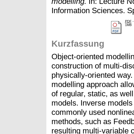
modelling.
In: Lecture N
Information Sciences. Sp
PDF
-
1MB
Kurzfassung
Object-oriented modelling
construction of multi-di
physically-oriented way.
modelling approach allo
of regular, static, as we
models. Inverse models 
commonly used nonlinear
methods, such as Feedb
resulting multi-variable 