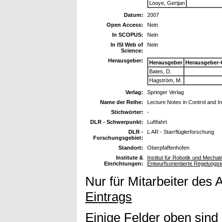
Looye, Gertjan
Datum:
2007
Open Access:
Nein
In SCOPUS:
Nein
In ISI Web of
Nein
Science:
Herausgeber:
Herausgeber
Herausgeber-
Bates, D.
Hagström, M.
Verlag:
Springer Verlag
Name der Reihe:
Lecture Notes in Control and I
Stichwörter:
-
DLR - Schwerpunkt:
Luftfahrt
DLR -
L AR - Starrflüglerforschung
Forschungsgebiet:
Standort:
Oberpfaffenhofen
Institute &
Institut für Robotik und Mech
Einrichtungen:
Entwurfsorientierte Regelungst
Nur für Mitarbeiter des 
Eintrags
Einige Felder oben sind