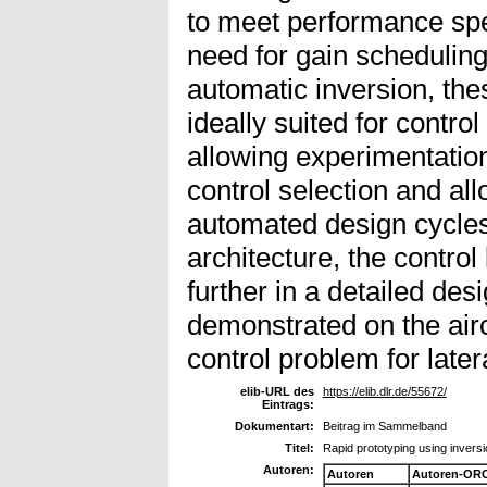
to meet performance spe
need for gain scheduling
automatic inversion, th
ideally suited for contro
allowing experimentatio
control selection and allo
automated design cycles. 
architecture, the contr
further in a detailed des
demonstrated on the air
control problem for latera
elib-URL des
https://elib.dlr.de/55672/
Eintrags:
Dokumentart:
Beitrag im Sammelband
Titel:
Rapid prototyping using inversi
Autoren:
Autoren
Autoren-ORC