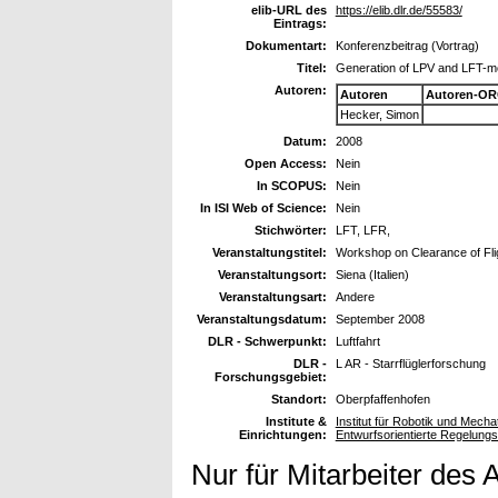
elib-URL des
https://elib.dlr.de/55583/
Eintrags:
Dokumentart:
Konferenzbeitrag (Vortrag)
Titel:
Generation of LPV and LFT-mo
Autoren:
Autoren
Autoren-OR
Hecker, Simon
Datum:
2008
Open Access:
Nein
In SCOPUS:
Nein
In ISI Web of Science:
Nein
Stichwörter:
LFT, LFR,
Veranstaltungstitel:
Workshop on Clearance of Fli
Veranstaltungsort:
Siena (Italien)
Veranstaltungsart:
Andere
Veranstaltungsdatum:
September 2008
DLR - Schwerpunkt:
Luftfahrt
DLR -
L AR - Starrflüglerforschung
Forschungsgebiet:
Standort:
Oberpfaffenhofen
Institute &
Institut für Robotik und Mec
Einrichtungen:
Entwurfsorientierte Regelungs
Nur für Mitarbeiter des 