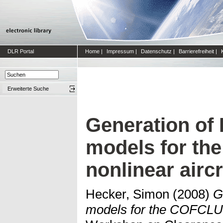
DLR Portal
Home
|
Impressum
|
Datenschutz
|
Barrierefreiheit
|
Erweiterte Suche
Generation of
models for t
nonlinear airc
Hecker, Simon
(2008)
G
models for the COFCLUO